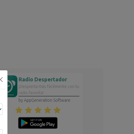
6
Radio Despertador
¡Despierta más fácilmente con tu
radio favorita!
by AppGeneration Software