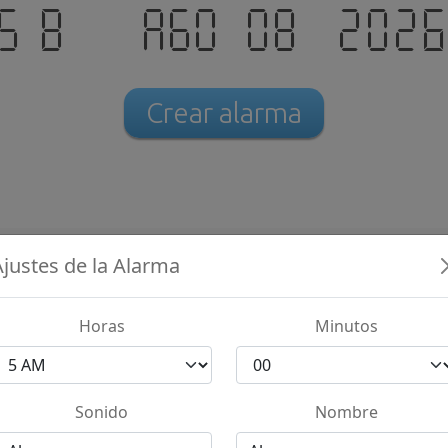
sáb. - ago 08 .202
Crear alarma
Ajustes de la Alarma
cífica
01:00
02:00
Horas
Minutos
04:00
05:00
Sonido
Nombre