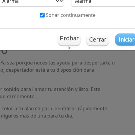
07:00
08:00
Sonar contínuamente
10:00
11:00
Probar
Cerrar
Iniciar
00
. Ya sea porque necesitas ayuda para despertarte o
oj despertador está a tu disposición para
r sonido para llamar tu atención y listo. Este
ado el momento.
olor a tu alarma para identificar rápidamente
figures más de una para tu día.