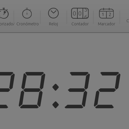
C
orizador
Cronómetro
Reloj
Contador
Marcador
28:3