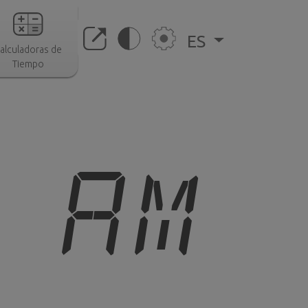
ES
alculadoras de
Tiempo
2 AM