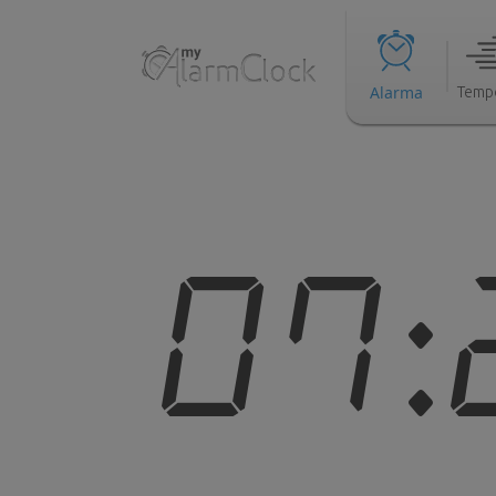
Alarma
Temp
07: