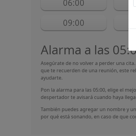
06:00
09:00
Alarma a las 05:
Asegúrate de no volver a perder una cita
que te recuerden de una reunión, este rel
ayudarte.
Pon la alarma para las 05:00, elige el mejo
despertador te avisará cuando haya lleg
También puedes agregar un nombre y un c
por qué está sonando, en caso de que con