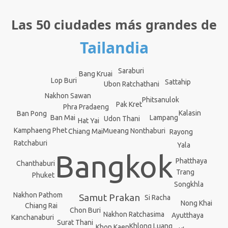
Las 50 ciudades más grandes de
Tailandia
Saraburi
Bang Kruai
Lop Buri
Sattahip
Ubon Ratchathani
Nakhon Sawan
Phitsanulok
Pak Kret
Phra Pradaeng
Kalasin
Ban Pong
Lampang
Ban Mai
Udon Thani
Hat Yai
Kamphaeng Phet
Mueang Nonthaburi
Chiang Mai
Rayong
Ratchaburi
Yala
Bangkok
Phatthaya
Chanthaburi
Trang
Phuket
Songkhla
Nakhon Pathom
Samut Prakan
Si Racha
Nong Khai
Chiang Rai
Chon Buri
Nakhon Ratchasima
Ayutthaya
Kanchanaburi
Surat Thani
Khlong Luang
Khon Kaen