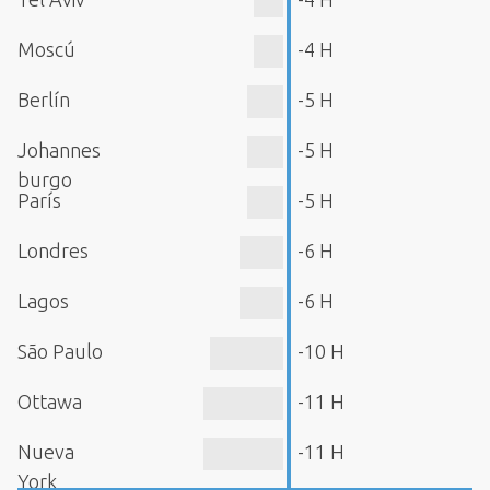
Moscú
-4 H
Berlín
-5 H
Johannes
-5 H
burgo
París
-5 H
Londres
-6 H
Lagos
-6 H
São Paulo
-10 H
Ottawa
-11 H
Nueva
-11 H
York