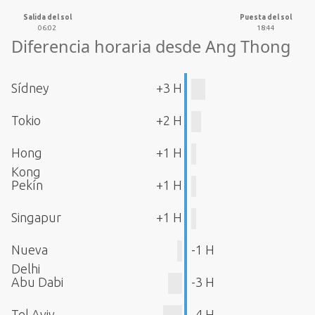
Salida del sol
Puesta del sol
06:02
18:44
Diferencia horaria desde Ang Thong
Sídney
+3 H
Tokio
+2 H
Hong
+1 H
Kong
Pekín
+1 H
Singapur
+1 H
Nueva
-1 H
Delhi
Abu Dabi
-3 H
Tel Aviv
-4 H