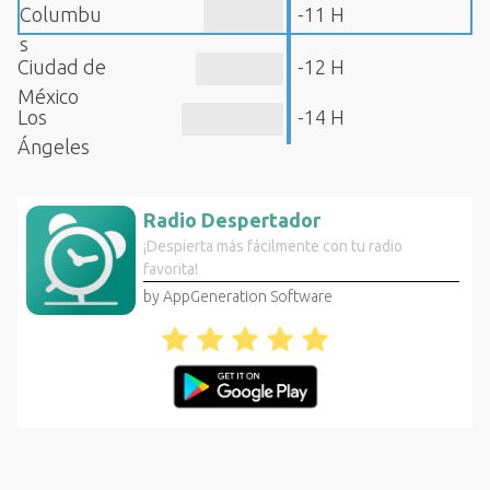
Columbu
-11 H
s
Ciudad de
-12 H
México
Los
-14 H
Ángeles
Radio Despertador
¡Despierta más fácilmente con tu radio
favorita!
by AppGeneration Software