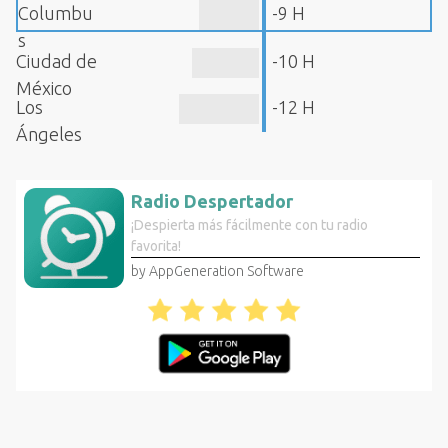
Columbu
-9 H
s
Ciudad de
-10 H
México
Los
-12 H
Ángeles
Radio Despertador
¡Despierta más fácilmente con tu radio
favorita!
by AppGeneration Software