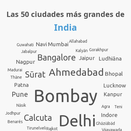
Las 50 ciudades más grandes de
India
Allahabad
Navi Mumbai
Guwahati
Gorakhpur
Kalyān
Jabalpur
Bangalore
Jaipur
Ludhiāna
Nagpur
Ahmedabad
Madurai
Sūrat
Bhopal
Thāne
Patna
Lucknow
Bombay
Pune
Kanpur
Nāsik
Agra
Teni
Jodhpur
Delhi
Indore
Calcuta
Benarés
Ghāziābād
Tirunelveli
Rajkot
Vijayawada