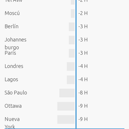
Moscú
-2 H
Berlín
-3 H
Johannes
-3 H
burgo
París
-3 H
Londres
-4 H
Lagos
-4 H
São Paulo
-8 H
Ottawa
-9 H
Nueva
-9 H
York