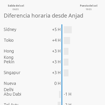
Salida del sol
Puesta del sol
06:05
19:05
Diferencia horaria desde Anjad
Sídney
+5 H
Tokio
+4 H
Hong
+3 H
Kong
Pekín
+3 H
Singapur
+3 H
Nueva
0 H
Delhi
Abu Dabi
-1 H
Tel Aviv
-2 H