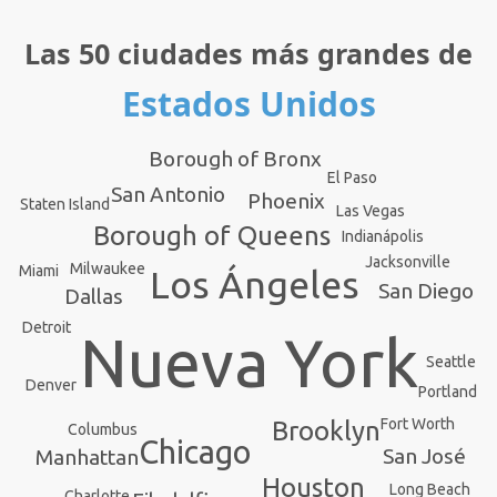
Las 50 ciudades más grandes de
Estados Unidos
Borough of Bronx
El Paso
San Antonio
Phoenix
Staten Island
Las Vegas
Borough of Queens
Indianápolis
Jacksonville
Milwaukee
Miami
Los Ángeles
San Diego
Dallas
Detroit
Nueva York
Seattle
Denver
Portland
Fort Worth
Brooklyn
Columbus
Chicago
San José
Manhattan
Houston
Long Beach
Charlotte