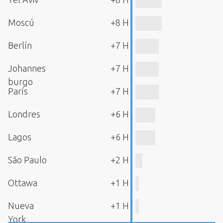
Moscú
+8 H
Berlín
+7 H
Johannes
+7 H
burgo
París
+7 H
Londres
+6 H
Lagos
+6 H
São Paulo
+2 H
Ottawa
+1 H
Nueva
+1 H
York