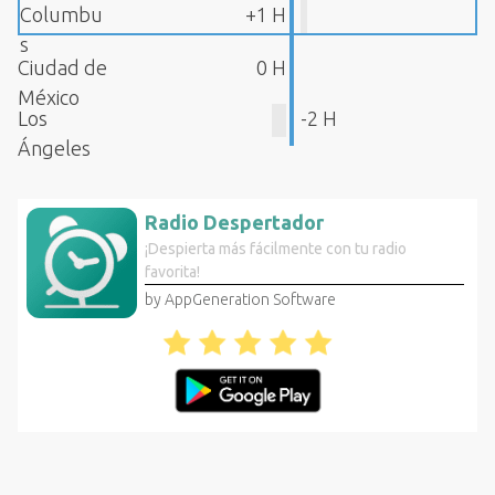
Columbu
+1 H
s
Ciudad de
0 H
México
Los
-2 H
Ángeles
Radio Despertador
¡Despierta más fácilmente con tu radio
favorita!
by AppGeneration Software