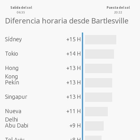
Salida del sol
Puesta del sol
06:35
20:22
Diferencia horaria desde Bartlesville
Sídney
+15 H
Tokio
+14 H
Hong
+13 H
Kong
Pekín
+13 H
Singapur
+13 H
Nueva
+11 H
Delhi
Abu Dabi
+9 H
Tel Aviv
+8 H