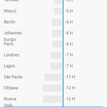
Moscú
-5 H
Berlín
-6 H
Johannes
-6 H
burgo
París
-6 H
Londres
-7 H
Lagos
-7 H
São Paulo
-11 H
Ottawa
-12 H
Nueva
-12 H
York