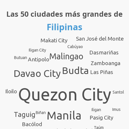
Las 50 ciudades más grandes de
Filipinas
San José del Monte
Makati City
Cabúyao
Iligan City
Dasmariñas
Malingao
Butuan
Antipolo
Zamboanga
Budta
Davao City
Las Piñas
Quezon City
Iloilo
Santol
Imus
Iligan
Manila
Biñan
Taguig
Pasig City
Bacólod
Taúm