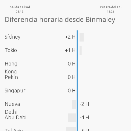
Salida del sol
Puesta del sol
05:42
18:26
Diferencia horaria desde Binmaley
Sídney
+2 H
Tokio
+1 H
Hong
0 H
Kong
Pekín
0 H
Singapur
0 H
Nueva
-2 H
Delhi
Abu Dabi
-4 H
Tel Aviv
-5 H