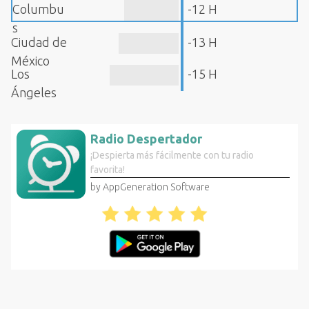
Columbu
-12 H
s
Ciudad de
-13 H
México
Los
-15 H
Ángeles
Radio Despertador
¡Despierta más fácilmente con tu radio
favorita!
by AppGeneration Software