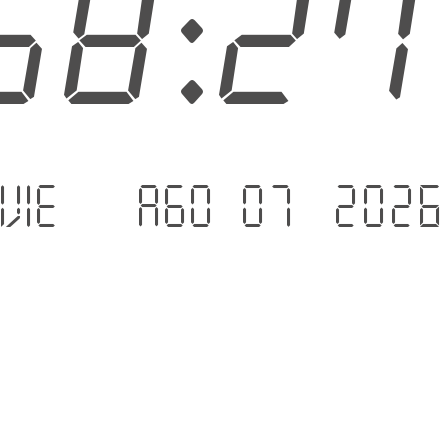
58:2
vie. - ago 07 .2026