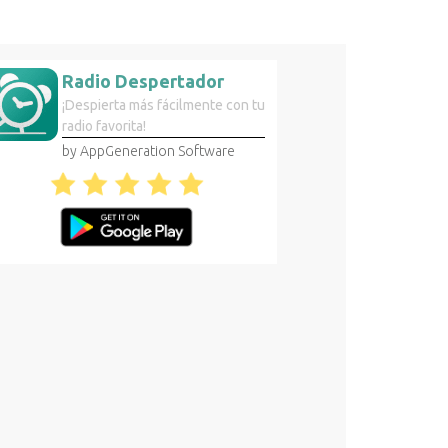
Radio Despertador
¡Despierta más fácilmente con tu
radio favorita!
by AppGeneration Software