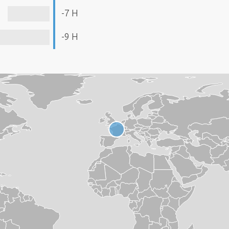
-7 H
-9 H