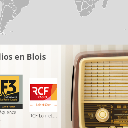
ios en Blois
équence
RCF Loir-et…
…