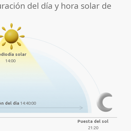
uración del día y hora solar de
diodía solar
14:00
n del día
14:40:00
Puesta del sol
21:20