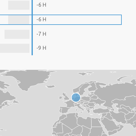
-6 H
-6 H
-7 H
-9 H