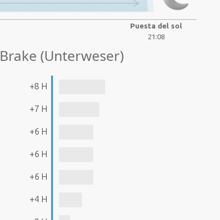
Puesta del sol
21:08
 Brake (Unterweser)
+8 H
+7 H
+6 H
+6 H
+6 H
+4 H