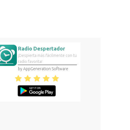
Radio Despertador
¡Despierta más fácilmente con tu
radio favorita!
by AppGeneration Software