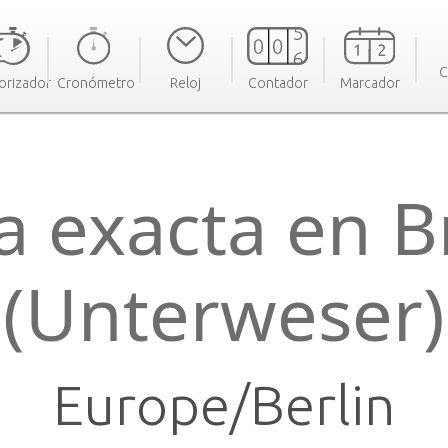
C
orizador
Cronómetro
Reloj
Contador
Marcador
a exacta en B
(Unterweser)
Europe/Berlin