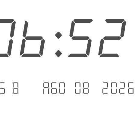
06:5
sáb. - ago 08 .202