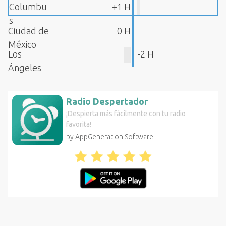
Columbu
+1 H
s
Ciudad de
0 H
México
Los
-2 H
Ángeles
Radio Despertador
¡Despierta más fácilmente con tu radio
favorita!
by AppGeneration Software