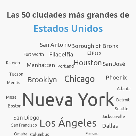
Las 50 ciudades más grandes de
Estados Unidos
San Antonio
Borough of Bronx
El Paso
Filadelfia
Fort Worth
Houston
Raleigh
San José
Manhattan
Portland
Tucson
Chicago
Phoenix
Brooklyn
Menfis
Atlanta
Nueva York
Mesa
Detroit
Boston
Seattle
San Diego
Jacksonville
Los Ángeles
Dallas
San Francisco
Fresno
Omaha
Columbus