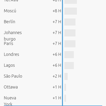
Moscú
+8 H
Berlín
+7 H
Johannes
+7 H
burgo
París
+7 H
Londres
+6 H
Lagos
+6 H
São Paulo
+2 H
Ottawa
+1 H
Nueva
+1 H
York