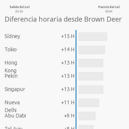
Salida del sol
Puesta del sol
05:50
20:04
Diferencia horaria desde Brown Deer
Sídney
+15 H
Tokio
+14 H
Hong
+13 H
Kong
Pekín
+13 H
Singapur
+13 H
Nueva
+11 H
Delhi
Abu Dabi
+9 H
Tel Aviv
+8 H