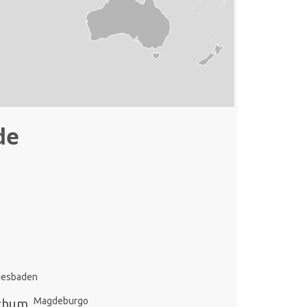
de
iesbaden
Magdeburgo
chum