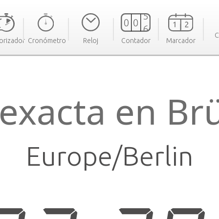
C
orizador
Cronómetro
Reloj
Contador
Marcador
exacta en B
Europe/Berlin