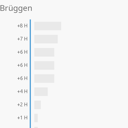
e Brüggen
+8 H
+7 H
+6 H
+6 H
+6 H
+4 H
+2 H
+1 H