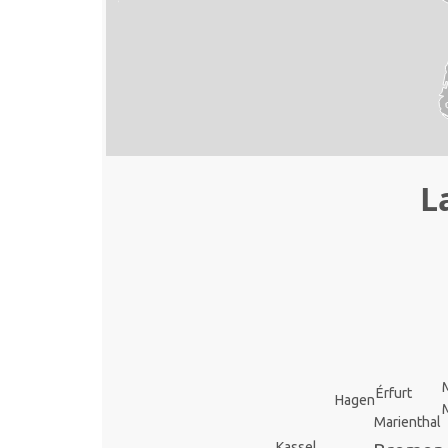
L
Érfurt
Hagen
Marienthal
Kassel