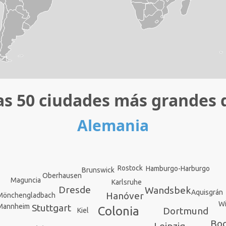
as 50 ciudades más grandes 
Alemania
Rostock
Hamburgo-Harburgo
Brunswick
Oberhausen
Maguncia
Karlsruhe
Dresde
Wandsbek
Aquisgrán
Hanóver
Mönchengladbach
W
Mannheim
Stuttgart
Colonia
Dortmund
Kiel
Bo
Leipzig