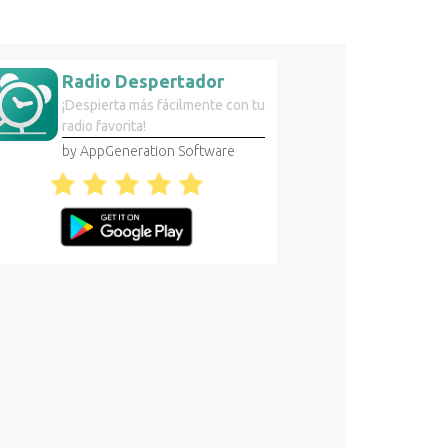
Radio Despertador
¡Despierta más fácilmente con tu
radio favorita!
by AppGeneration Software