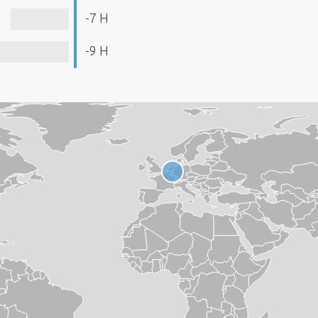
-7 H
-9 H