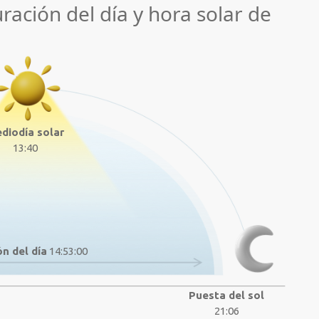
uración del día y hora solar de
diodía solar
13:40
n del día
14:53:00
Puesta del sol
21:06