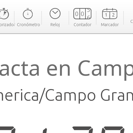
C
orizador
Cronómetro
Reloj
Contador
Marcador
acta en Cam
erica/Campo Gra