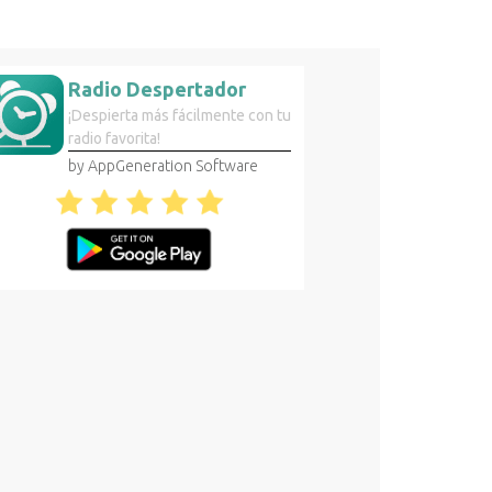
Radio Despertador
¡Despierta más fácilmente con tu
radio favorita!
by AppGeneration Software