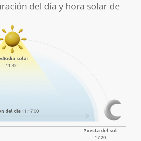
uración del día y hora solar de
diodía solar
11:42
n del día
11:17:00
Puesta del sol
17:20