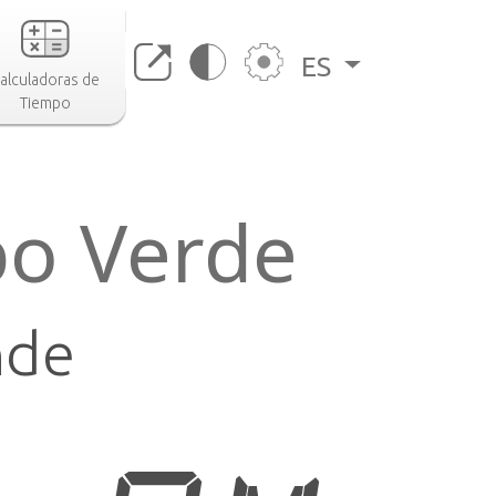
ES
alculadoras de
Tiempo
po Verde
nde