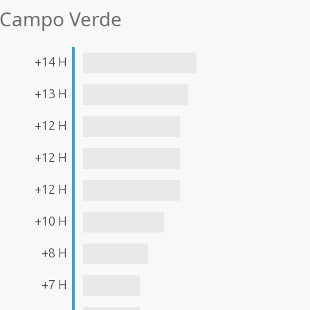
e Campo Verde
+14 H
+13 H
+12 H
+12 H
+12 H
+10 H
+8 H
+7 H