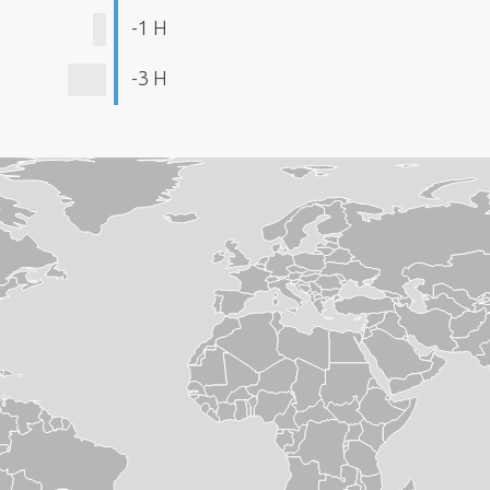
-1 H
-3 H