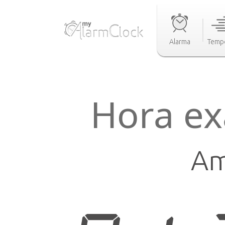
Alarma
Temp
Hora ex
Am