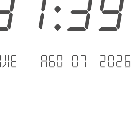
31:4
vie. - ago 07 .2026