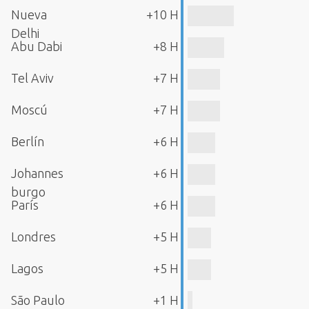
Nueva
+10 H
Delhi
Abu Dabi
+8 H
Tel Aviv
+7 H
Moscú
+7 H
Berlín
+6 H
Johannes
+6 H
burgo
París
+6 H
Londres
+5 H
Lagos
+5 H
São Paulo
+1 H