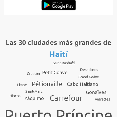
Las 30 ciudades más grandes de
Haití
Saint-Raphaël
Dessalines
Petit Goâve
Gressier
Grand Goâve
Pétionville
Cabo Haitiano
Limbé
Saint-Marc
Gonaïves
Hincha
Carrefour
Yáquimo
Verrettes
Puerto Príncipe