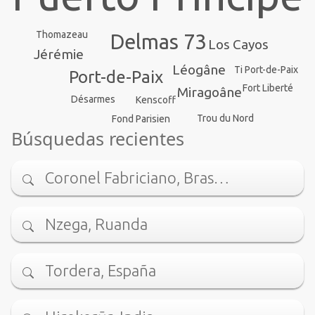
Thomazeau
Delmas 73
Los Cayos
Jérémie
Léogâne
Ti Port-de-Paix
Port-de-Paix
Fort Liberté
Miragoâne
Désarmes
Kenscoff
Trou du Nord
Fond Parisien
Búsquedas recientes
Coronel Fabriciano, Bras…
Nzega, Ruanda
Tordera, España