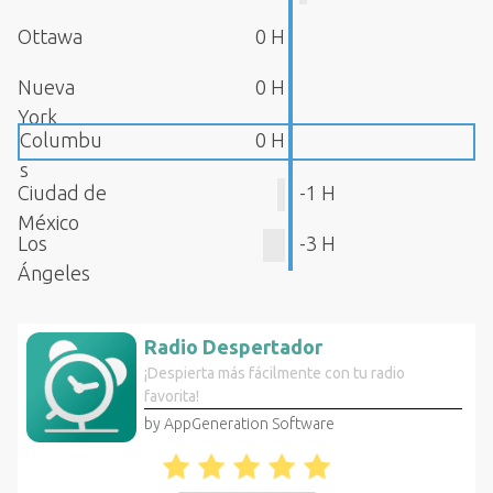
Ottawa
0 H
Nueva
0 H
York
Columbu
0 H
s
Ciudad de
-1 H
México
Los
-3 H
Ángeles
Radio Despertador
¡Despierta más fácilmente con tu radio
favorita!
by AppGeneration Software