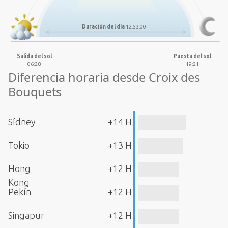
Duración del día
12:53:00
Salida del sol
Puesta del sol
06:28
19:21
Diferencia horaria desde Croix des
Bouquets
Sídney
+14 H
Tokio
+13 H
Hong
+12 H
Kong
Pekín
+12 H
Singapur
+12 H