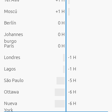
Moscú
+1 H
Berlín
0 H
Johannes
0 H
burgo
París
0 H
Londres
-1 H
Lagos
-1 H
São Paulo
-5 H
Ottawa
-6 H
Nueva
-6 H
York