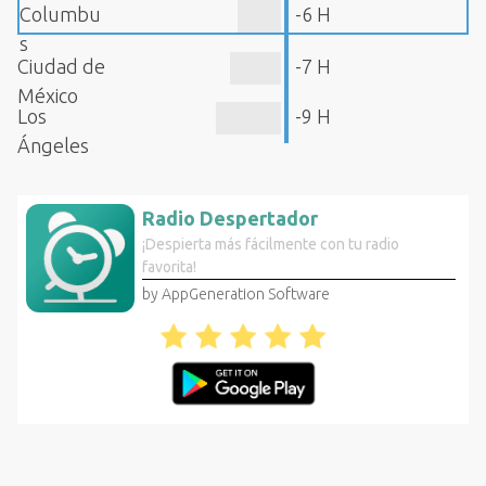
Columbu
-6 H
s
Ciudad de
-7 H
México
Los
-9 H
Ángeles
Radio Despertador
¡Despierta más fácilmente con tu radio
favorita!
by AppGeneration Software