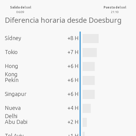
Salida del sol
Puesta del sol
06:09
21:10
Diferencia horaria desde Doesburg
Sídney
+8 H
Tokio
+7 H
Hong
+6 H
Kong
Pekín
+6 H
Singapur
+6 H
Nueva
+4 H
Delhi
Abu Dabi
+2 H
Tel Aviv
+1 H