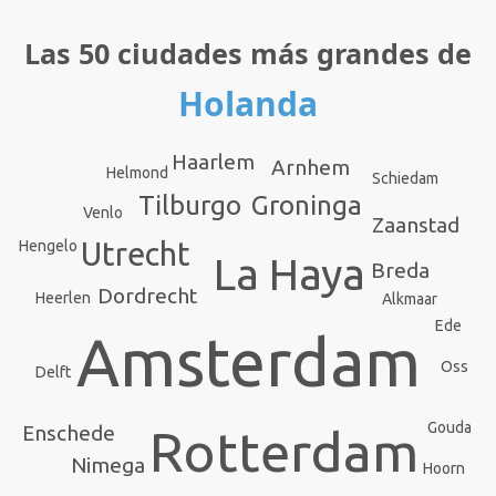
Las 50 ciudades más grandes de
Holanda
Haarlem
Arnhem
Helmond
Schiedam
Tilburgo
Groninga
Venlo
Zaanstad
Utrecht
Hengelo
La Haya
Breda
Dordrecht
Heerlen
Alkmaar
Ede
Amsterdam
Oss
Delft
Gouda
Rotterdam
Enschede
Nimega
Hoorn