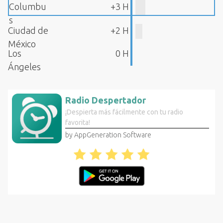
Columbu
+3 H
s
Ciudad de
+2 H
México
Los
0 H
Ángeles
Radio Despertador
¡Despierta más fácilmente con tu radio
favorita!
by AppGeneration Software