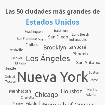
Las 50 ciudades más grandes de
Estados Unidos
Baltimore
Washington
Long Beach
San Diego
San Francisco
Miami
Indianápolis
Dallas
Brooklyn
San José
Nashville
Phoenix
Los Ángeles
Denver
San Antonio
El Paso
Seattle
Nueva York
Boston
Detroit
Mesa
Tucson
Menfis
Houston
Manhattan
Chicago
Atlanta
Charlotte
Filadelfia
Borough of Queens
Fresno