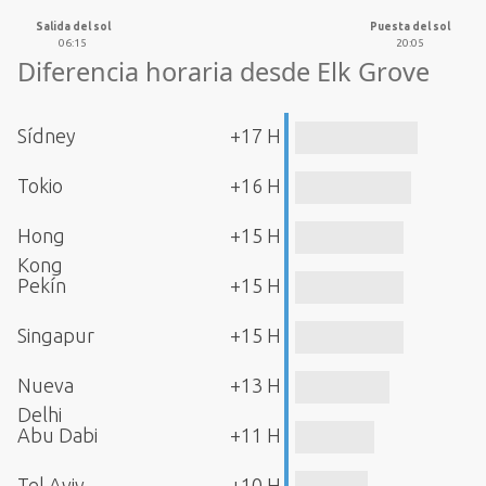
Salida del sol
Puesta del sol
06:15
20:05
Diferencia horaria desde Elk Grove
Sídney
+17 H
Tokio
+16 H
Hong
+15 H
Kong
Pekín
+15 H
Singapur
+15 H
Nueva
+13 H
Delhi
Abu Dabi
+11 H
Tel Aviv
+10 H