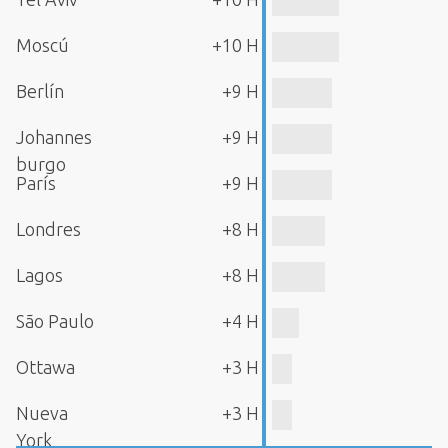
Moscú
+10 H
Berlín
+9 H
Johannes
+9 H
burgo
París
+9 H
Londres
+8 H
Lagos
+8 H
São Paulo
+4 H
Ottawa
+3 H
Nueva
+3 H
York