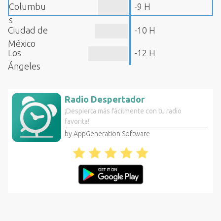
Columbu
-9 H
s
Ciudad de
-10 H
México
Los
-12 H
Ángeles
Radio Despertador
¡Despierta más fácilmente con tu radio
favorita!
by AppGeneration Software