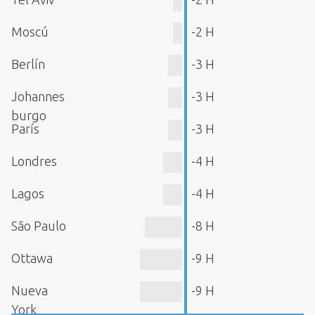
Moscú
-2 H
Berlín
-3 H
Johannes
-3 H
burgo
París
-3 H
Londres
-4 H
Lagos
-4 H
São Paulo
-8 H
Ottawa
-9 H
Nueva
-9 H
York