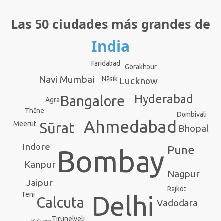
Las 50 ciudades más grandes de
India
Faridabad
Gorakhpur
Navi Mumbai
Nāsik
Lucknow
Hyderabad
Bangalore
Agra
Thāne
Dombivali
Ahmedabad
Meerut
Sūrat
Bhopal
Indore
Pune
Bombay
Kanpur
Nagpur
Jaipur
Rajkot
Teni
Delhi
Calcuta
Vadodara
Tirunelveli