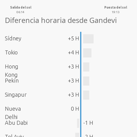
Salida del sol
Puesta del sol
06:14
19:13
Diferencia horaria desde Gandevi
Sídney
+5 H
Tokio
+4 H
Hong
+3 H
Kong
Pekín
+3 H
Singapur
+3 H
Nueva
0 H
Delhi
Abu Dabi
-1 H
Tel Aviv
-2 H