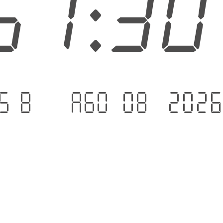
51:3
sáb. - ago 08 .202