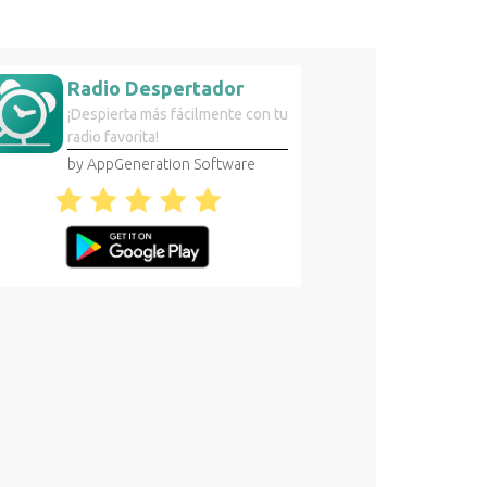
Radio Despertador
¡Despierta más fácilmente con tu
radio favorita!
by AppGeneration Software