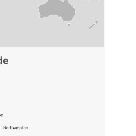
de
on
Northampton
g