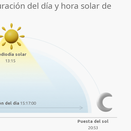
uración del día y hora solar de
diodía solar
13:15
n del día
15:17:00
Puesta del sol
20:53