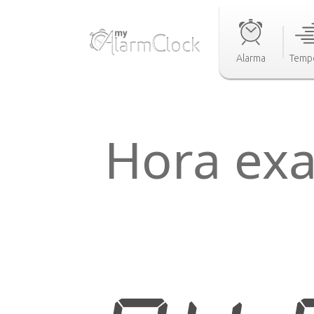
Alarma
Temp
Hora exa