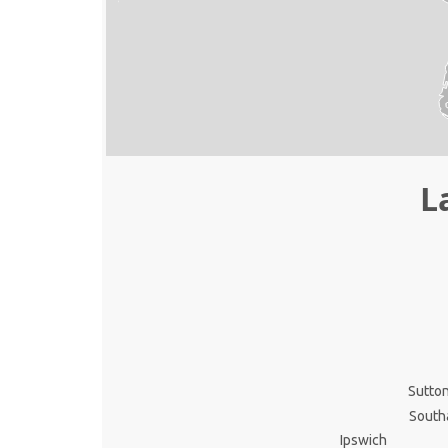
L
Sutto
South
Ipswich