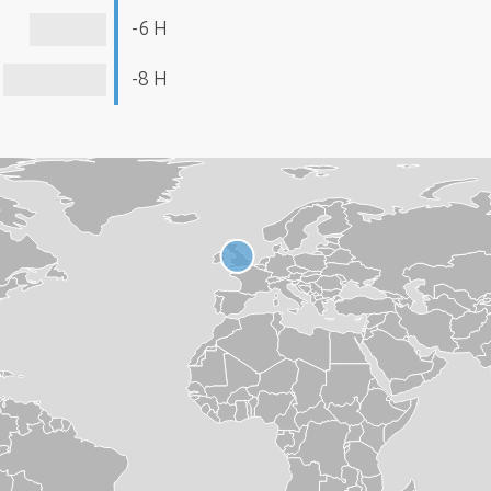
-6 H
-8 H