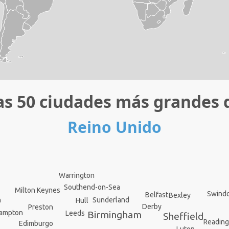
as 50 ciudades más grandes 
Reino Unido
Warrington
Southend-on-Sea
Milton Keynes
Swind
Belfast
Bexley
Sunderland
n
Hull
Derby
Preston
ampton
Birmingham
Leeds
Sheffield
Readin
Edimburgo
Luton