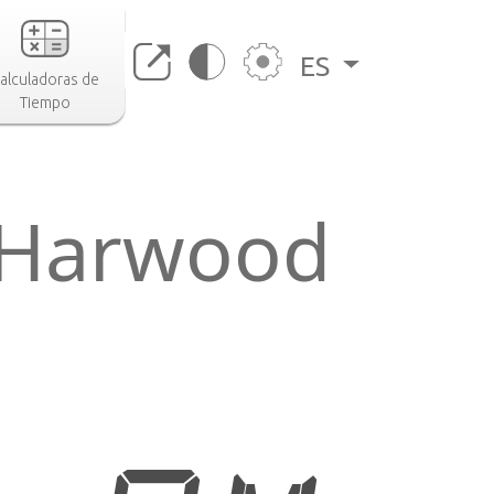
ES
alculadoras de
Tiempo
t Harwood