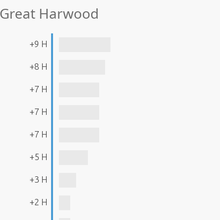
e Great Harwood
+9 H
+8 H
+7 H
+7 H
+7 H
+5 H
+3 H
+2 H