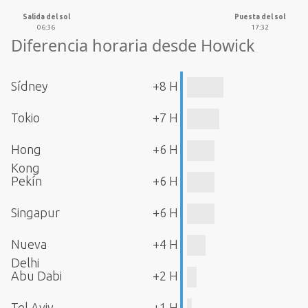
Salida del sol
Puesta del sol
06:36
17:32
Diferencia horaria desde Howick
Sídney
+8 H
Tokio
+7 H
Hong
+6 H
Kong
Pekín
+6 H
Singapur
+6 H
Nueva
+4 H
Delhi
Abu Dabi
+2 H
Tel Aviv
+1 H