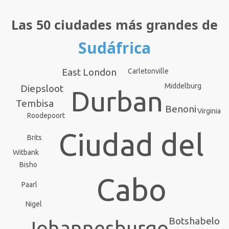
Las 50 ciudades más grandes de
Sudáfrica
East London
Carletonville
Middelburg
Diepsloot
Durban
Tembisa
Benoni
Virginia
Roodepoort
Ciudad del
Brits
Witbank
Bisho
Cabo
Paarl
Nigel
Botshabelo
Johannesburgo