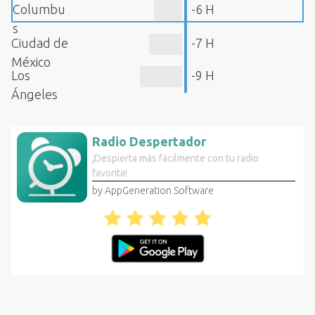
Columbu
-6 H
s
Ciudad de
-7 H
México
Los
-9 H
Ángeles
Radio Despertador
¡Despierta más fácilmente con tu radio
favorita!
by AppGeneration Software