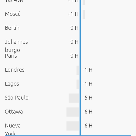
Moscú
+1 H
Berlín
0 H
Johannes
0 H
burgo
París
0 H
Londres
-1 H
Lagos
-1 H
São Paulo
-5 H
Ottawa
-6 H
Nueva
-6 H
York