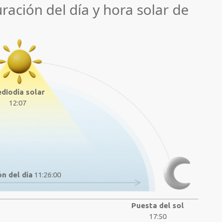
uración del día y hora solar de
diodía solar
12:07
n del día
11:26:00
Puesta del sol
17:50