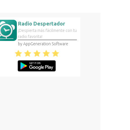
Radio Despertador
¡Despierta más fácilmente con tu
radio favorita!
by AppGeneration Software