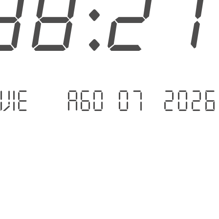
38:2
vie. - ago 07 .2026