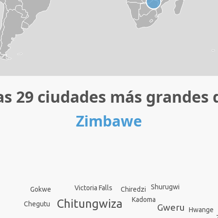
as 29 ciudades más grandes 
Zimbawe
Shurugwi
Victoria Falls
Chiredzi
Gokwe
Kadoma
Chitungwiza
Chegutu
Gweru
Hwange
e