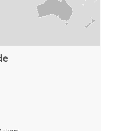
de
Zvishavane