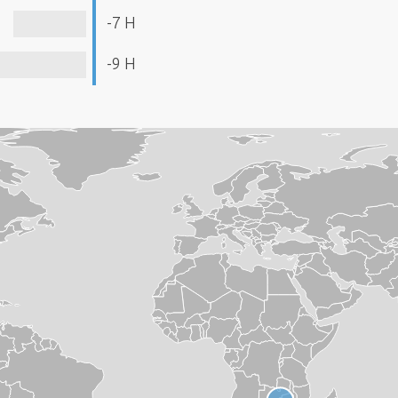
-7 H
-9 H