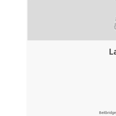
L
Beitbridg