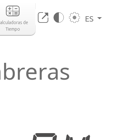
ES
alculadoras de
Tiempo
breras