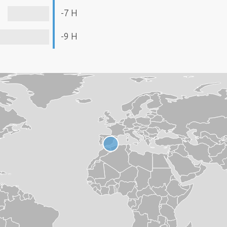
-7 H
-9 H