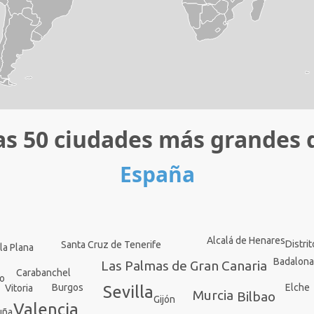
as 50 ciudades más grandes 
España
Alcalá de Henares
Distri
Santa Cruz de Tenerife
la Plana
Badalon
Las Palmas de Gran Canaria
Carabanchel
do
Elche
Burgos
Sevilla
Vitoria
Murcia
Bilbao
Gijón
Valencia
uña