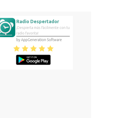
Radio Despertador
¡Despierta más fácilmente con tu
radio favorita!
by AppGeneration Software