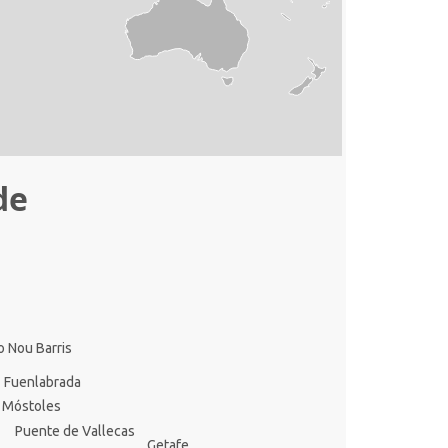
de
to Nou Barris
a
Fuenlabrada
Móstoles
Puente de Vallecas
Getafe