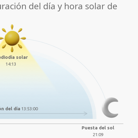
uración del día y hora solar de
diodía solar
14:13
n del día
13:53:00
Puesta del sol
21:09