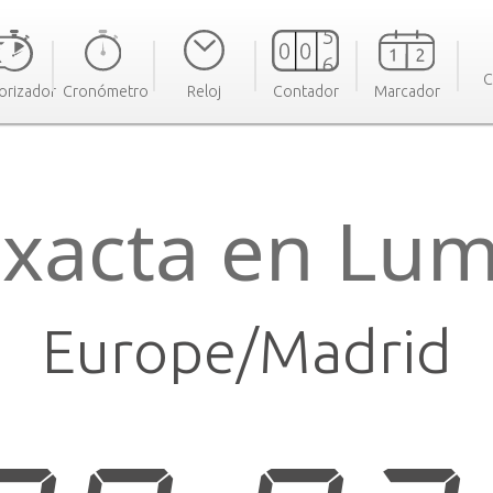
C
orizador
Cronómetro
Reloj
Contador
Marcador
exacta en Lum
Europe/Madrid