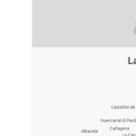
L
Castellón de 
Fuencarral-El Par
Cartagena
Albacete
La Cor