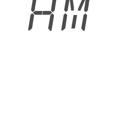
7 AM
6