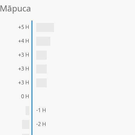
e Māpuca
+5 H
+4 H
+3 H
+3 H
+3 H
0 H
-1 H
-2 H