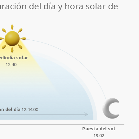
uración del día y hora solar de
diodía solar
12:40
n del día
12:44:00
Puesta del sol
19:02