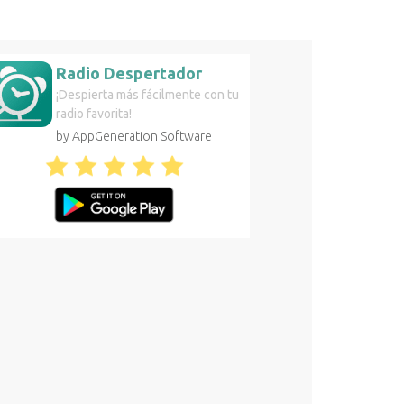
Radio Despertador
¡Despierta más fácilmente con tu
radio favorita!
by AppGeneration Software