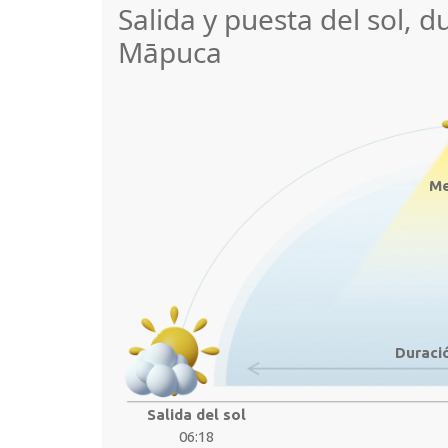
Salida y puesta del sol, d
Māpuca
Me
Duració
Salida del sol
06:18