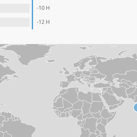
-10 H
-12 H