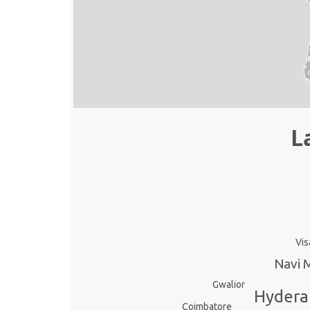
L
Vi
Navi 
Gwalior
Hydera
Coimbatore