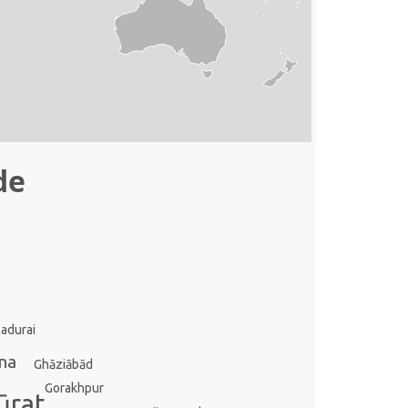
de
adurai
na
Ghāziābād
Gorakhpur
ūrat