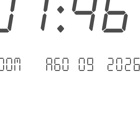
01:4
dom. - ago 09 .202