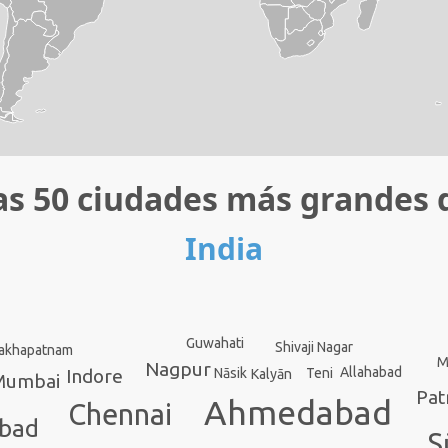
as 50 ciudades más grandes 
India
Guwahati
Shivaji Nagar
sakhapatnam
M
Nagpur
Allahabad
Teni
Nāsik
Indore
Kalyān
Mumbai
Pat
Ahmedabad
Chennai
bad
S