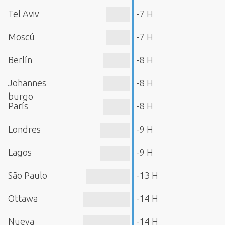
Tel Aviv
-7 H
Moscú
-7 H
Berlín
-8 H
Johannes
-8 H
burgo
París
-8 H
Londres
-9 H
Lagos
-9 H
São Paulo
-13 H
Ottawa
-14 H
Nueva
-14 H