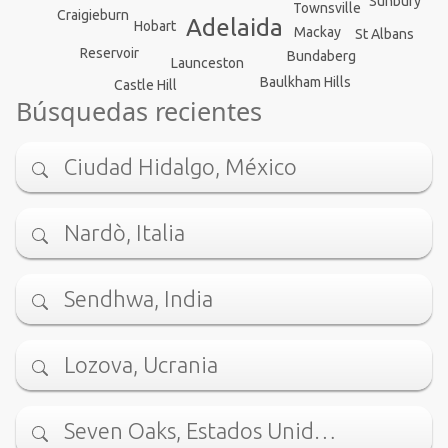
Sunbury
Townsville
Craigieburn
Adelaida
Hobart
Mackay
St Albans
Reservoir
Bundaberg
Launceston
Baulkham Hills
Castle Hill
Búsquedas recientes
Ciudad Hidalgo, México
Nardò, Italia
Sendhwa, India
Lozova, Ucrania
Seven Oaks, Estados Unid…