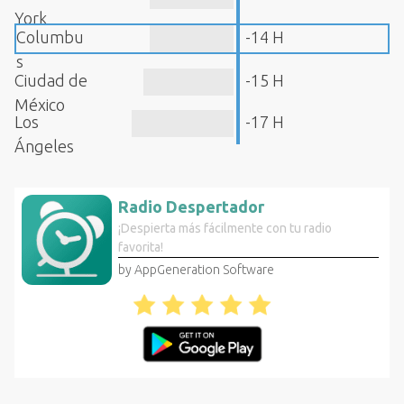
York
Columbu
-14 H
s
Ciudad de
-15 H
México
Los
-17 H
Ángeles
Radio Despertador
¡Despierta más fácilmente con tu radio
favorita!
by AppGeneration Software