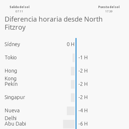
Salida del sol
Puesta del sol
07:11
17:39
Diferencia horaria desde North
Fitzroy
Sídney
0 H
Tokio
-1 H
Hong
-2 H
Kong
Pekín
-2 H
Singapur
-2 H
Nueva
-4 H
Delhi
Abu Dabi
-6 H