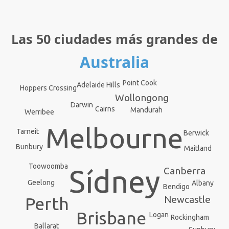
Las 50 ciudades más grandes de
Australia
Point Cook
Adelaide Hills
Hoppers Crossing
Wollongong
Darwin
Cairns
Mandurah
Werribee
Melbourne
Tarneit
Berwick
Bunbury
Maitland
Toowoomba
Sídney
Canberra
Geelong
Albany
Bendigo
Perth
Newcastle
Brisbane
Logan
Rockingham
Ballarat