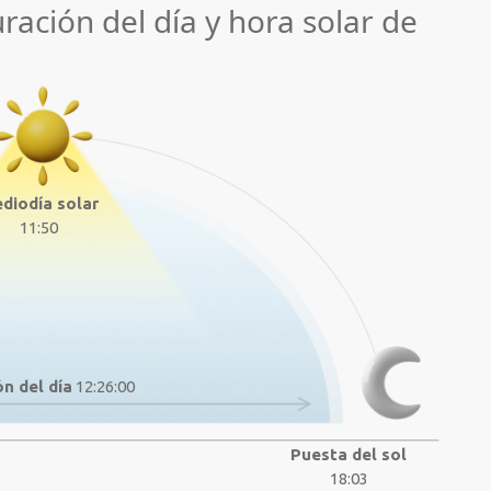
uración del día y hora solar de
diodía solar
11:50
n del día
12:26:00
Puesta del sol
18:03