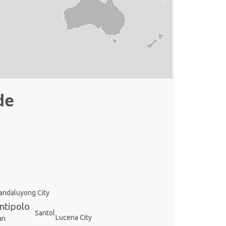
de
ndaluyong City
ntipolo
Santol
Lucena City
an