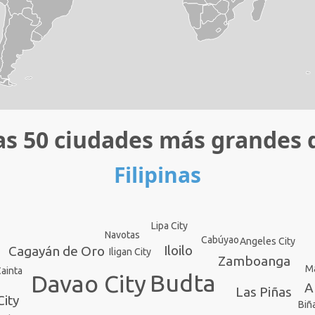
as 50 ciudades más grandes 
Filipinas
Lipa City
Navotas
Cabúyao
Angeles City
Iloilo
Cagayán de Oro
Iligan City
Zamboanga
Ma
ainta
Budta
Davao City
A
Las Piñas
City
Biñ