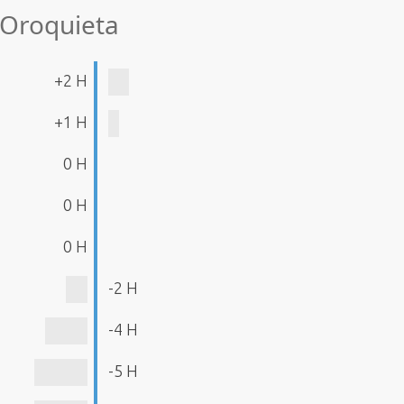
 Oroquieta
+2 H
+1 H
0 H
0 H
0 H
-2 H
-4 H
-5 H