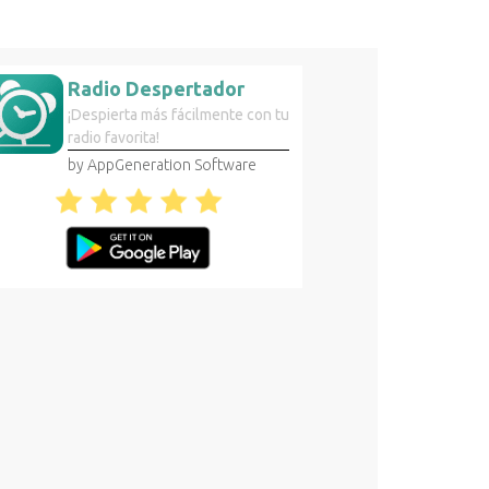
Radio Despertador
¡Despierta más fácilmente con tu
radio favorita!
by AppGeneration Software