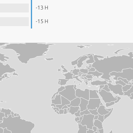
-13 H
-15 H