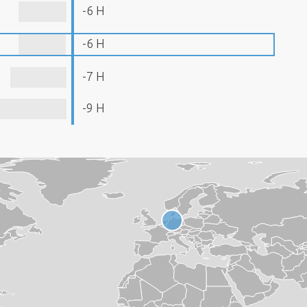
-6 H
-6 H
-7 H
-9 H