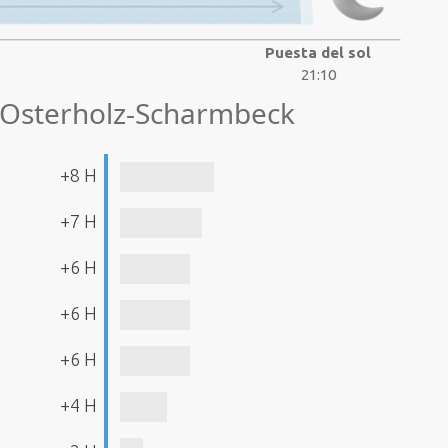
Puesta del sol
21:10
e Osterholz-Scharmbeck
+8 H
+7 H
+6 H
+6 H
+6 H
+4 H