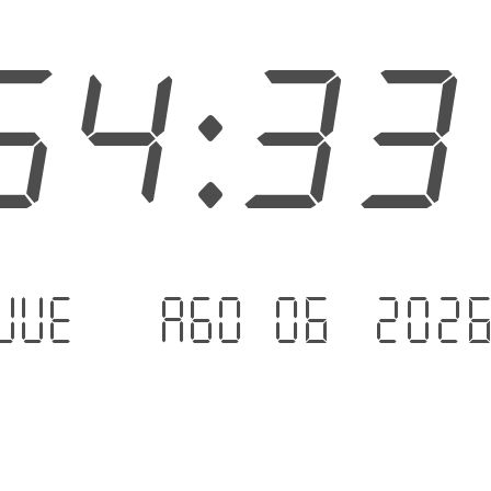
54:3
jue. - ago 06 .202