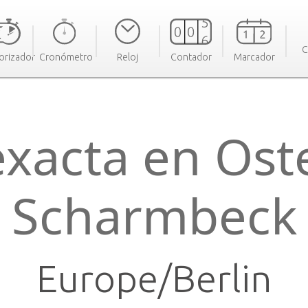
C
orizador
Cronómetro
Reloj
Contador
Marcador
xacta en Ost
Scharmbeck
Europe/Berlin