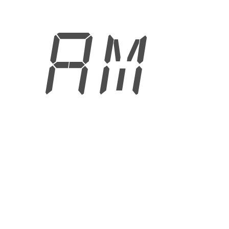
4 AM
6