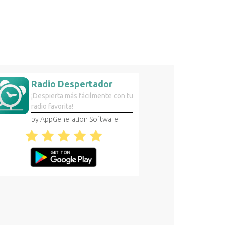
Radio Despertador
¡Despierta más fácilmente con tu
radio favorita!
by AppGeneration Software