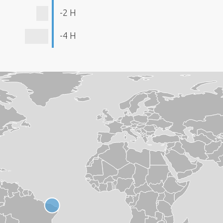
-2 H
-4 H