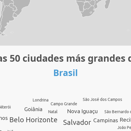
as 50 ciudades más grandes 
Brasil
São José dos Campos
Londrina
Campo Grande
Niterói
Goiânia
Nova Iguaçu
São Bernardo
Natal
hos
Belo Horizonte
Reci
Campinas
Salvador
João P