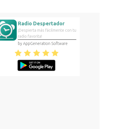
Radio Despertador
¡Despierta más fácilmente con tu
radio favorita!
by AppGeneration Software