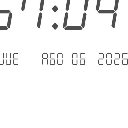
57:0
jue. - ago 06 .202