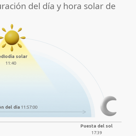
uración del día y hora solar de
diodía solar
11:40
n del día
11:57:00
Puesta del sol
17:39