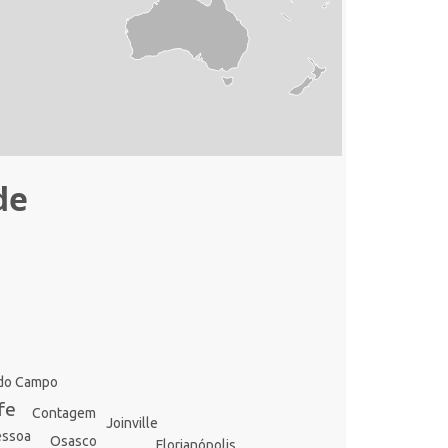
de
 do Campo
fe
Contagem
Joinville
essoa
Osasco
Florianópolis