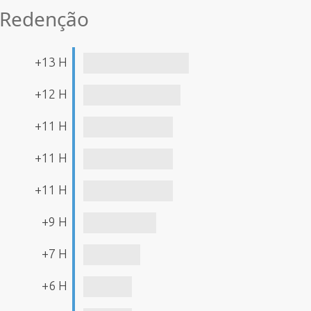
e Redenção
+13 H
+12 H
+11 H
+11 H
+11 H
+9 H
+7 H
+6 H