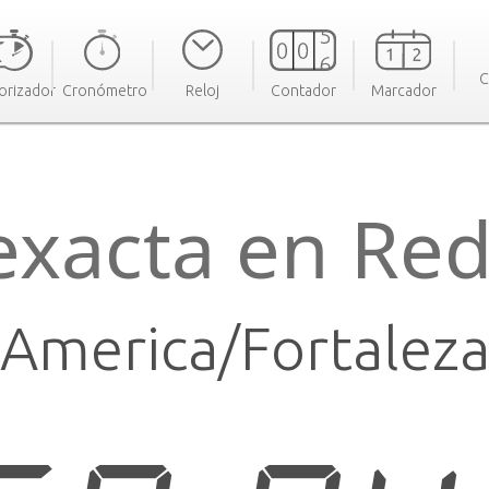
C
orizador
Cronómetro
Reloj
Contador
Marcador
exacta en Re
America/Fortalez