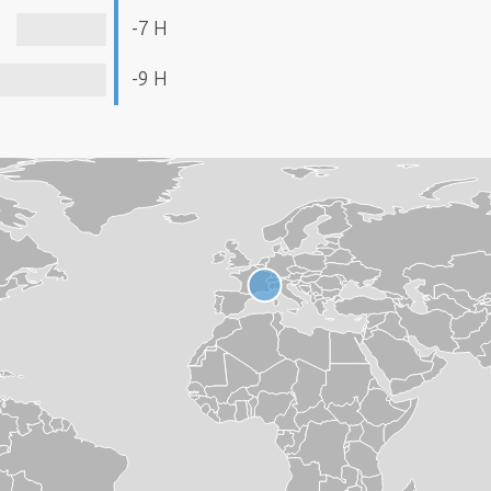
-7 H
-9 H