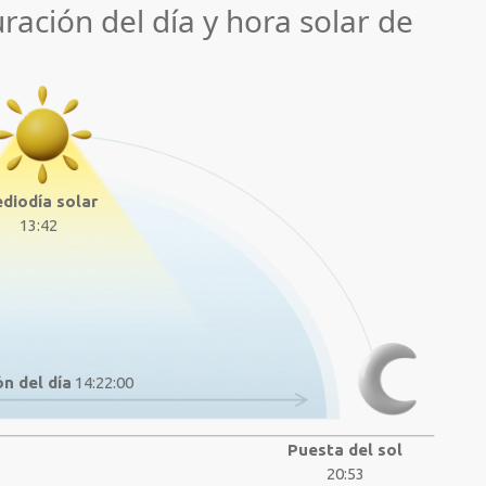
uración del día y hora solar de
diodía solar
13:42
n del día
14:22:00
Puesta del sol
20:53