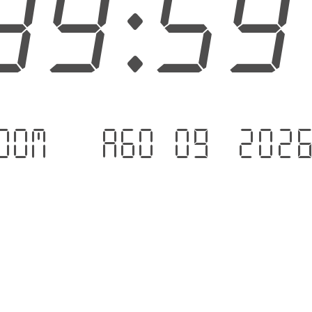
40:0
dom. - ago 09 .202