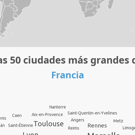
as 50 ciudades más grandes 
Francia
Nanterre
Saint-Quentin-en-Yvelines
Aix-en-Provence
Caen
enis
Angers
Metz
Toulouse
Rennes
Saint-Étienne
ñán
Limog
Reims
Lyon