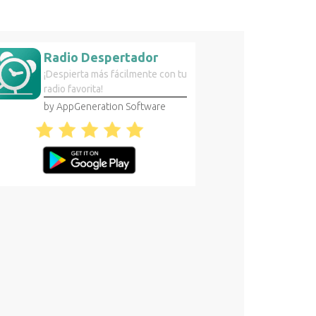
Radio Despertador
¡Despierta más fácilmente con tu
radio favorita!
by AppGeneration Software