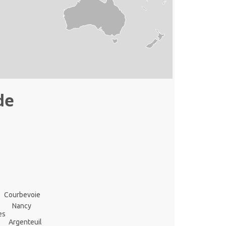
de
Courbevoie
Nancy
es
Argenteuil