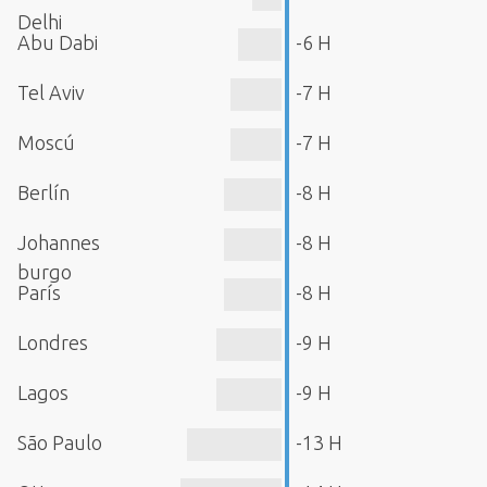
Delhi
Abu Dabi
-6 H
Tel Aviv
-7 H
Moscú
-7 H
Berlín
-8 H
Johannes
-8 H
burgo
París
-8 H
Londres
-9 H
Lagos
-9 H
São Paulo
-13 H