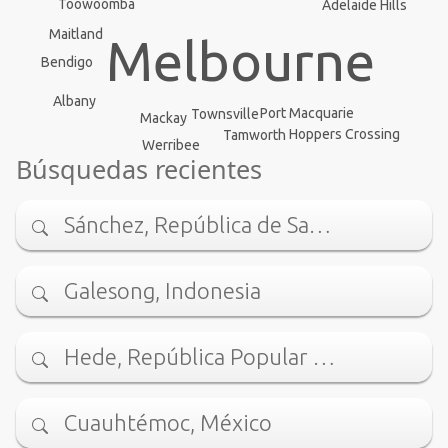
Toowoomba
Adelaide Hills
Maitland
Melbourne
Bendigo
Albany
Port Macquarie
Townsville
Mackay
Hoppers Crossing
Tamworth
Werribee
Búsquedas recientes
Sánchez, República de Sa…
Galesong, Indonesia
Hede, República Popular …
Cuauhtémoc, México