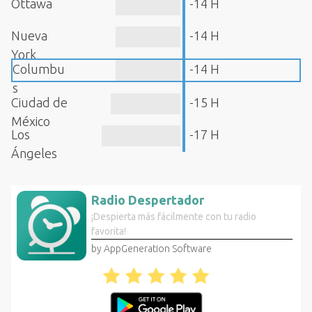
Ottawa
-14 H
Nueva
-14 H
York
Columbu
-14 H
s
Ciudad de
-15 H
México
Los
-17 H
Ángeles
Radio Despertador
¡Despierta más fácilmente con tu radio
favorita!
by AppGeneration Software