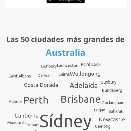
Las 50 ciudades más grandes de
Australia
Point Cook
Launceston
Bunbury
Wollongong
Cairns
Darwin
Saint Albans
Sunbury
Costa Dorada
Adelaida
Bundaberg
Brisbane
Perth
Auburn
Rockingham
Logan
Ballarat
Sídney
Canberra
Newcastle
Mandurah
Hobart
Geelong