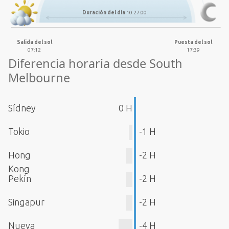
Duración del día
10:27:00
Salida del sol
Puesta del sol
07:12
17:39
Diferencia horaria desde South
Melbourne
Sídney
0 H
Tokio
-1 H
Hong
-2 H
Kong
Pekín
-2 H
Singapur
-2 H
Nueva
-4 H