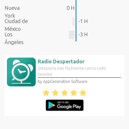
Nueva
0 H
York
Ciudad de
-1 H
México
Los
-3 H
Ángeles
Radio Despertador
¡Despierta más fácilmente con tu radio
favorita!
by AppGeneration Software