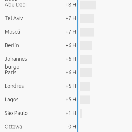
Abu Dabi
+8 H
Tel Aviv
+7 H
Moscú
+7 H
Berlín
+6 H
Johannes
+6 H
burgo
París
+6 H
Londres
+5 H
Lagos
+5 H
São Paulo
+1 H
Ottawa
0 H