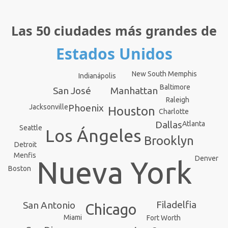
Las 50 ciudades más grandes de
Estados Unidos
New South Memphis
Indianápolis
Baltimore
Manhattan
San José
Raleigh
Phoenix
Jacksonville
Houston
Charlotte
Dallas
Atlanta
Seattle
Los Ángeles
Brooklyn
Detroit
Menfis
Denver
Nueva York
Boston
Filadelfia
San Antonio
Chicago
Miami
Fort Worth