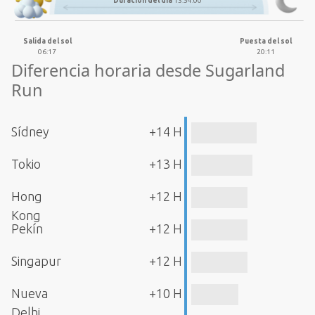
Duración del día
13:54:00
Salida del sol
Puesta del sol
06:17
20:11
Diferencia horaria desde Sugarland
Run
Sídney
+14 H
Tokio
+13 H
Hong
+12 H
Kong
Pekín
+12 H
Singapur
+12 H
Nueva
+10 H
Delhi