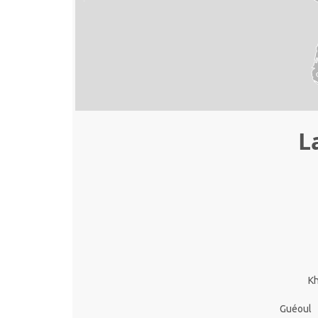
L
K
Guéoul