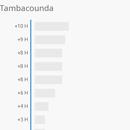
e Tambacounda
+10 H
+9 H
+8 H
+8 H
+8 H
+6 H
+4 H
+3 H