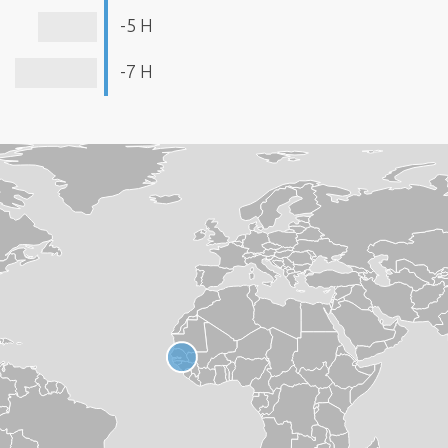
-5 H
-7 H