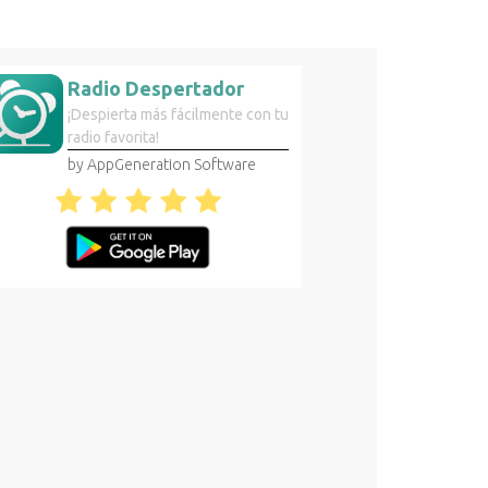
Radio Despertador
¡Despierta más fácilmente con tu
radio favorita!
by AppGeneration Software