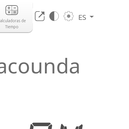
ES
alculadoras de
Tiempo
bacounda