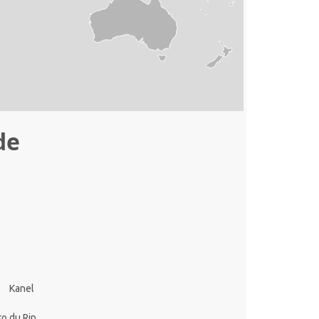
de
Kanel
ro du Rip