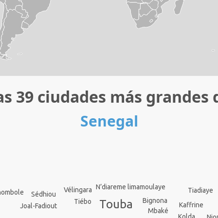
as 39 ciudades más grandes 
Senegal
N’diareme limamoulaye
Vélingara
Tiadiaye
hombole
Sédhiou
Bignona
Touba
Tiébo
Kaffrine
Joal-Fadiout
Mbaké
Kolda
Nio