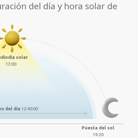
uración del día y hora solar de
diodía solar
13:00
n del día
12:40:00
Puesta del sol
19:20