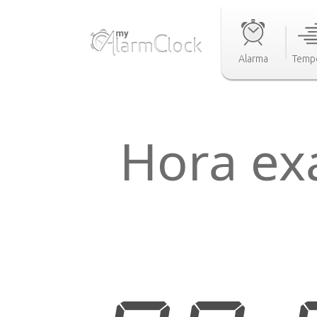
Alarma
Temp
Hora ex