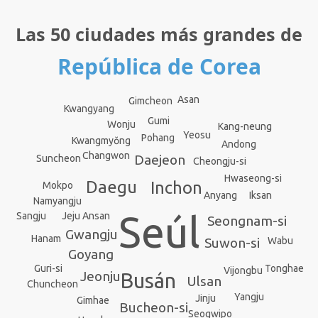
Las 50 ciudades más grandes de
República de Corea
Asan
Gimcheon
Kwangyang
Gumi
Wonju
Kang-neung
Yeosu
Pohang
Kwangmyŏng
Andong
Changwon
Daejeon
Suncheon
Cheongju-si
Hwaseong-si
Daegu
Inchon
Mokpo
Iksan
Anyang
Namyangju
Seúl
Jeju
Sangju
Ansan
Seongnam-si
Gwangju
Hanam
Wabu
Suwon-si
Goyang
Tonghae
Guri-si
Vijongbu
Jeonju
Busán
Ulsan
Chuncheon
Yangju
Jinju
Gimhae
Bucheon-si
Seogwipo