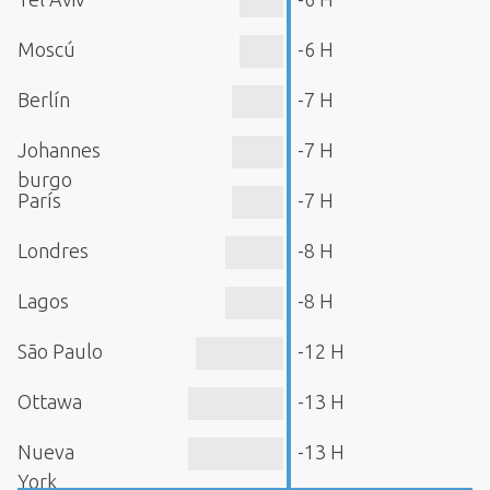
Moscú
-6 H
Berlín
-7 H
Johannes
-7 H
burgo
París
-7 H
Londres
-8 H
Lagos
-8 H
São Paulo
-12 H
Ottawa
-13 H
Nueva
-13 H
York