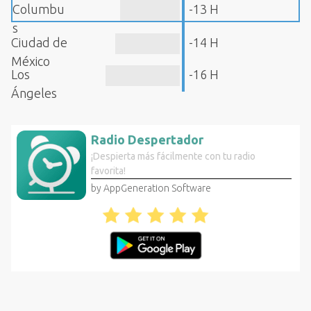
Columbu
-13 H
s
Ciudad de
-14 H
México
Los
-16 H
Ángeles
Radio Despertador
¡Despierta más fácilmente con tu radio
favorita!
by AppGeneration Software