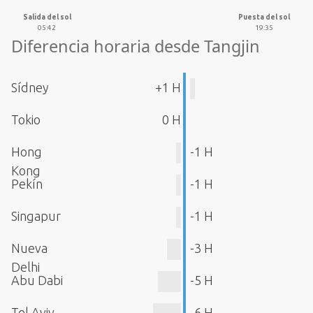
Salida del sol
Puesta del sol
05:42
19:35
Diferencia horaria desde Tangjin
Sídney
+1 H
Tokio
0 H
Hong
-1 H
Kong
Pekín
-1 H
Singapur
-1 H
Nueva
-3 H
Delhi
Abu Dabi
-5 H
Tel Aviv
-6 H