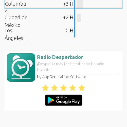
Columbu
+3 H
s
Ciudad de
+2 H
México
Los
0 H
Ángeles
Radio Despertador
¡Despierta más fácilmente con tu radio
favorita!
by AppGeneration Software