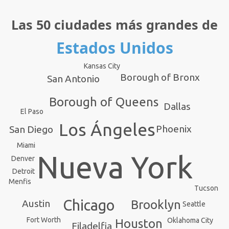
Las 50 ciudades más grandes de
Estados Unidos
Kansas City
Borough of Bronx
San Antonio
Borough of Queens
Dallas
El Paso
Los Ángeles
Phoenix
San Diego
Miami
Nueva York
Denver
Detroit
Menfis
Tucson
Chicago
Brooklyn
Austin
Seattle
Fort Worth
Oklahoma City
Houston
Filadelfia