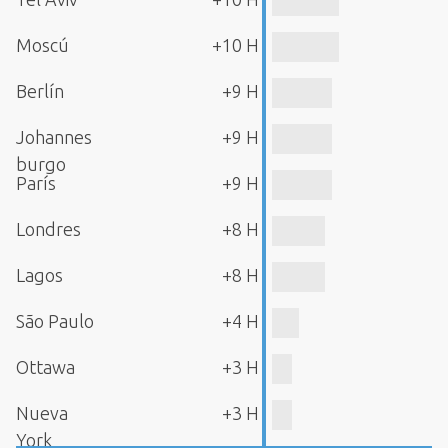
Moscú
+10 H
Berlín
+9 H
Johannes
+9 H
burgo
París
+9 H
Londres
+8 H
Lagos
+8 H
São Paulo
+4 H
Ottawa
+3 H
Nueva
+3 H
York