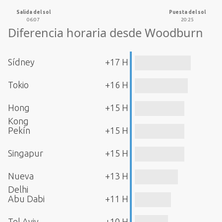
Salida del sol
Puesta del sol
06:07
20:25
Diferencia horaria desde Woodburn
Sídney
+17 H
Tokio
+16 H
Hong
+15 H
Kong
Pekín
+15 H
Singapur
+15 H
Nueva
+13 H
Delhi
Abu Dabi
+11 H
Tel Aviv
+10 H