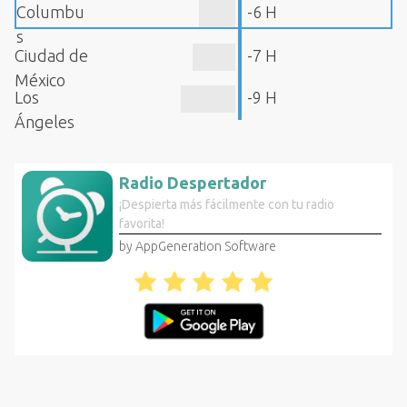
Columbu
-6 H
s
Ciudad de
-7 H
México
Los
-9 H
Ángeles
Radio Despertador
¡Despierta más fácilmente con tu radio
favorita!
by AppGeneration Software