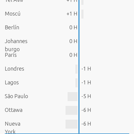
Moscú
+1 H
Berlín
0 H
Johannes
0 H
burgo
París
0 H
Londres
-1 H
Lagos
-1 H
São Paulo
-5 H
Ottawa
-6 H
Nueva
-6 H
York