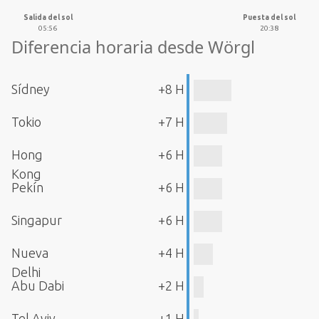
Salida del sol
Puesta del sol
05:56
20:38
Diferencia horaria desde Wörgl
Sídney
+8 H
Tokio
+7 H
Hong
+6 H
Kong
Pekín
+6 H
Singapur
+6 H
Nueva
+4 H
Delhi
Abu Dabi
+2 H
Tel Aviv
+1 H