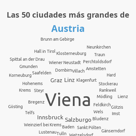
Las 50 ciudades más grandes de
Austria
Brunn am Gebirge
Neunkirchen
Hall in Tirol
Klosterneuburg
Traun
Spittal an der Drau
Perchtoldsdorf
Wiener Neustadt
Gmunden
Amstetten
Dornbirn
Villach
Saafelden
Hard
Korneuburg
Linz
Graz
Klagenfurt
Hohenems
Stockerau
Rankweil
Krems
Steyr
Viena
Mödling
Lienz
Bregenz
Feldkirch
Gösting
Götzis
Wels
Telfs
Imst
Innsbruck
Bludenz
Salzburgo
Weinzierl bei Krems
Baden
Sankt Pölten
Gänserndorf
Lustenau
Tulln
Wetzelsdorf