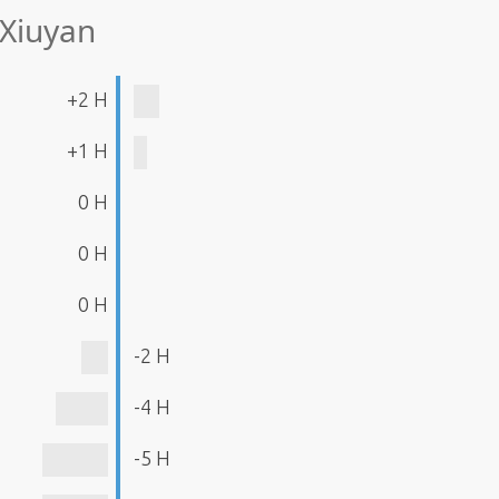
 Xiuyan
+2 H
+1 H
0 H
0 H
0 H
-2 H
-4 H
-5 H