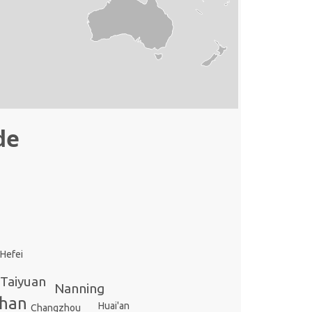
de
Hefei
Taiyuan
Nanning
han
Huai'an
Changzhou