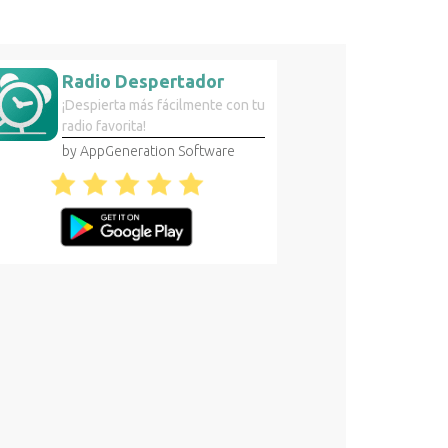
Radio Despertador
¡Despierta más fácilmente con tu
radio favorita!
by AppGeneration Software