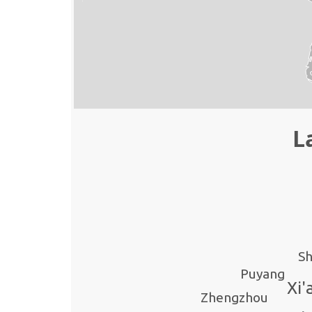
L
Sh
Puyang
Xi'
Zhengzhou