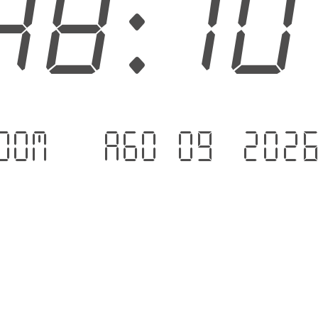
48:1
dom. - ago 09 .202