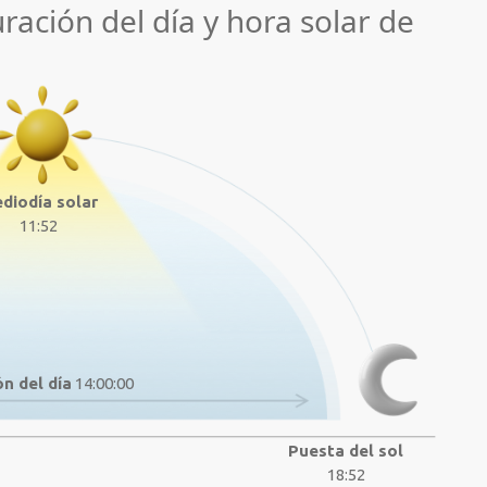
uración del día y hora solar de
diodía solar
11:52
n del día
14:00:00
Puesta del sol
18:52