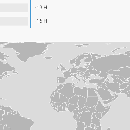
-13 H
-15 H