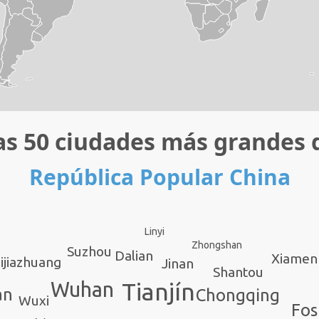
as 50 ciudades más grandes 
República Popular China
Linyi
Zhongshan
Suzhou
Dalian
Xiamen
ijiazhuang
Jinan
Shantou
Tianjín
Wuhan
an
Chongqing
Wuxi
Fos