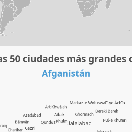
as 50 ciudades más grandes 
Afganistán
Markaz-e Woluswalī-ye Āchīn
Ārt Khwājah
Barakī Barak
Ghormach
Aībak
Asadābād
Pul-e Khumrī
Khulm
Bāmyān
Qundūz
Jalalabad
ranj
Gazni
Charikar
Herāt