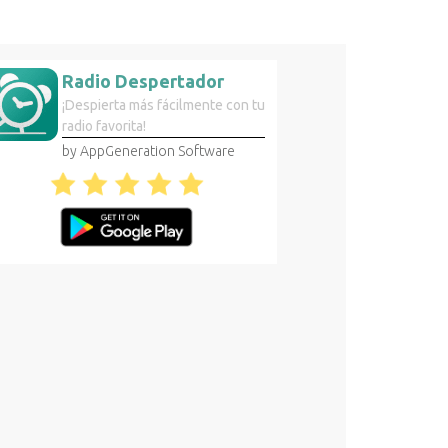
Radio Despertador
¡Despierta más fácilmente con tu
radio favorita!
by AppGeneration Software