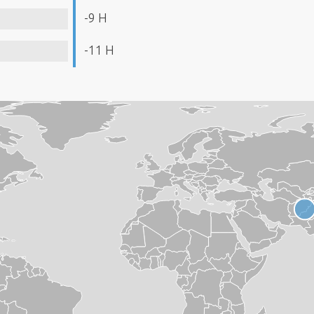
-9 H
-11 H