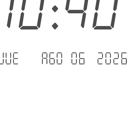
10:4
jue. - ago 06 .202