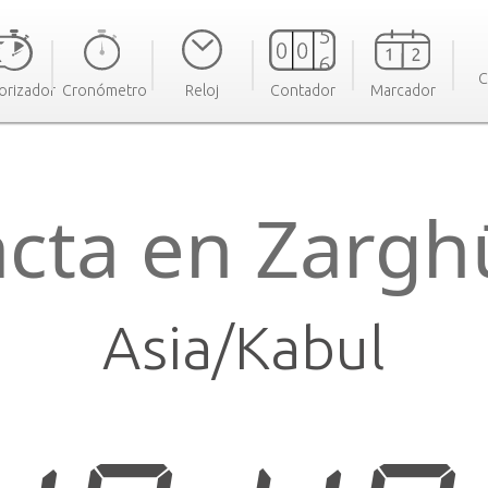
C
orizador
Cronómetro
Reloj
Contador
Marcador
acta en Zargh
Asia/Kabul