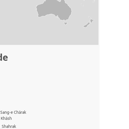
de
Sang-e Chārak
Khāsh
Shahrak