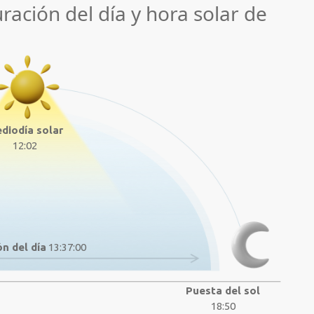
uración del día y hora solar de
diodía solar
12:02
n del día
13:37:00
Puesta del sol
18:50