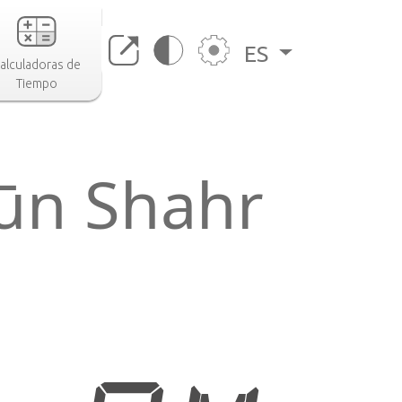
ES
alculadoras de
Tiempo
ūn Shahr