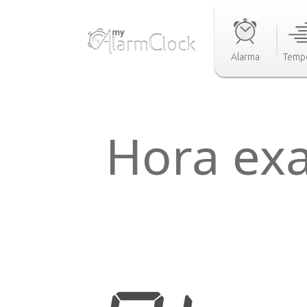
Alarma
Temp
Hora ex