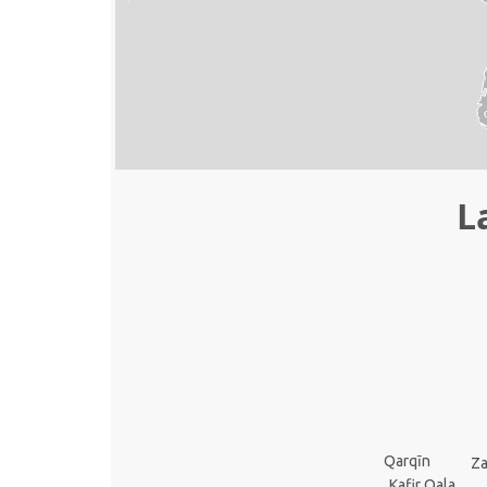
L
Qarqīn
Za
Kafir Qala