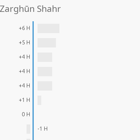
e Zarghūn Shahr
+6 H
+5 H
+4 H
+4 H
+4 H
+1 H
0 H
-1 H