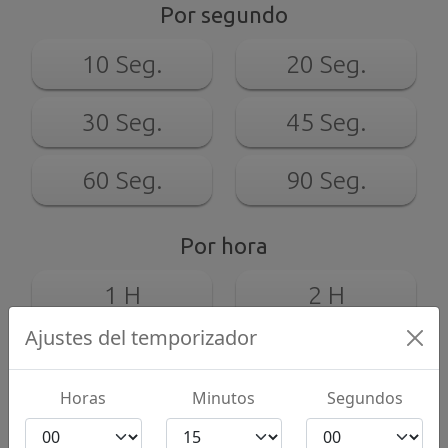
Por segundo
10 Seg.
20 Seg.
30 Seg.
45 Seg.
60 Seg.
90 Seg.
Por hora
1 H
2 H
Ajustes del temporizador
4 H
8 H
Horas
Minutos
Segundos
Temporizador de 15