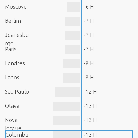
Moscovo
-6 H
Berlim
-7 H
Joanesbu
-7 H
rgo
Paris
-7 H
Londres
-8 H
Lagos
-8 H
São Paulo
-12 H
Otava
-13 H
Nova
-13 H
Iorque
Columbu
-13 H