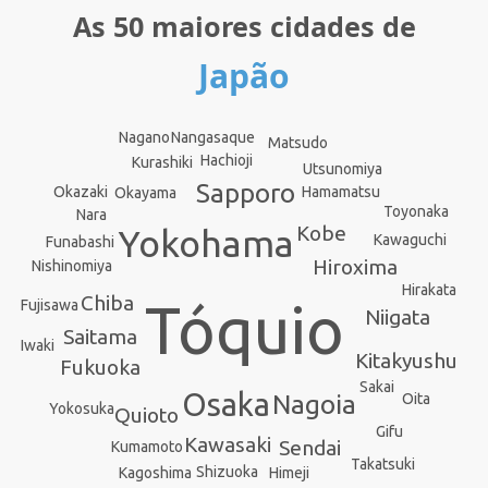
As 50 maiores cidades de
Japão
Nagano
Nangasaque
Matsudo
Hachioji
Kurashiki
Utsunomiya
Sapporo
Hamamatsu
Okazaki
Okayama
Toyonaka
Nara
Kobe
Yokohama
Kawaguchi
Funabashi
Hiroxima
Nishinomiya
Hirakata
Chiba
Tóquio
Fujisawa
Niigata
Saitama
Iwaki
Kitakyushu
Fukuoka
Sakai
Osaka
Nagoia
Oita
Yokosuka
Quioto
Gifu
Kawasaki
Sendai
Kumamoto
Takatsuki
Shizuoka
Kagoshima
Himeji