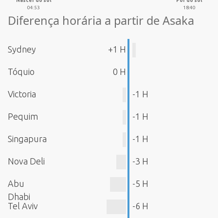
Nascer do sol
Pôr do sol
04:53
18:40
Diferença horária a partir de Asaka
Sydney
+1 H
Tóquio
0 H
Victoria
-1 H
Pequim
-1 H
Singapura
-1 H
Nova Deli
-3 H
Abu
-5 H
Dhabi
Tel Aviv
-6 H