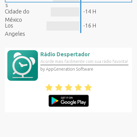
s
Cidade do
-14 H
México
Los
-16 H
Angeles
Rádio Despertador
Acorde mais facilmente com sua rádio favorita!
by AppGeneration Software