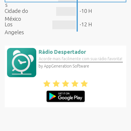
s
Cidade do
-10 H
México
Los
-12 H
Angeles
Rádio Despertador
Acorde mais facilmente com sua rádio favorita!
by AppGeneration Software