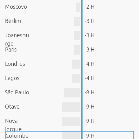
Moscovo
-2 H
Berlim
-3 H
Joanesbu
-3 H
rgo
Paris
-3 H
Londres
-4 H
Lagos
-4 H
São Paulo
-8 H
Otava
-9 H
Nova
-9 H
Iorque
Columbu
-9 H