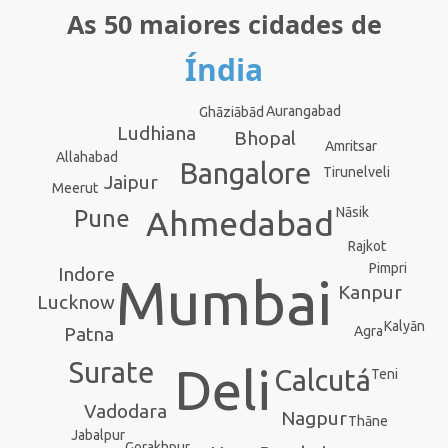
As 50 maiores cidades de
Índia
Aurangabad
Ghāziābād
Ludhiana
Bhopal
Amritsar
Allahabad
Bangalore
Tirunelveli
Jaipur
Meerut
Nāsik
Ahmedabad
Pune
Rajkot
Pimpri
Indore
Mumbai
Kanpur
Lucknow
Kalyān
Agra
Patna
Surate
Deli
Calcutá
Teni
Vadodara
Nagpur
Thāne
Jabalpur
Gorakhpur