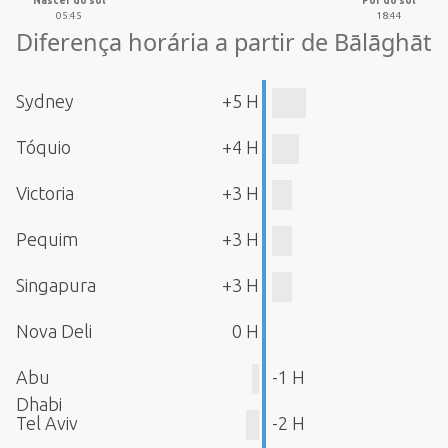
Nascer do sol
Pôr do sol
05:45
18:44
Diferença horária a partir de Bālāghāt
Sydney
+5 H
Tóquio
+4 H
Victoria
+3 H
Pequim
+3 H
Singapura
+3 H
Nova Deli
0 H
Abu
-1 H
Dhabi
Tel Aviv
-2 H