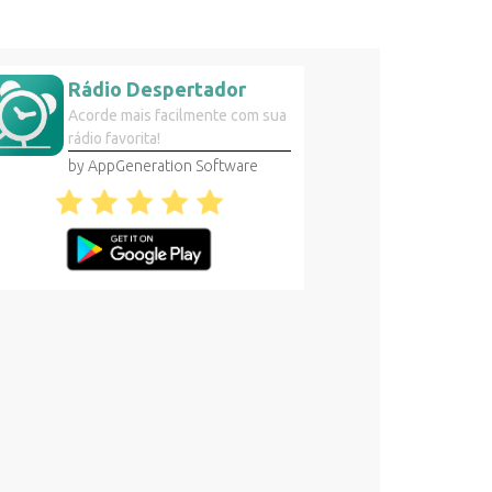
Rádio Despertador
Acorde mais facilmente com sua
rádio favorita!
by AppGeneration Software