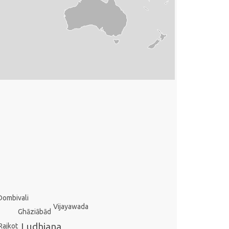
Dombivali
Vijayawada
Ghāziābād
Ludhiana
Rajkot