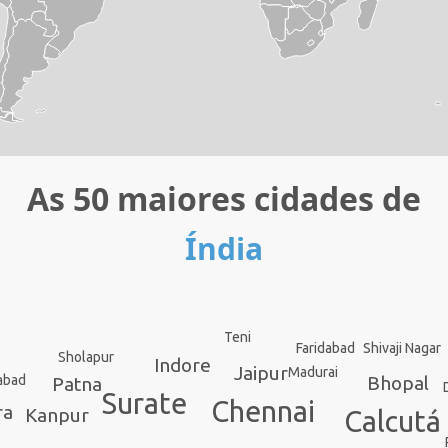
As 50 maiores cidades de
Índia
Teni
Faridabad
Shivaji Nagar
Sholapur
Indore
Jaipur
Madurai
abad
Bhopal
Patna
Surate
Chennai
ra
Kanpur
Calcutá