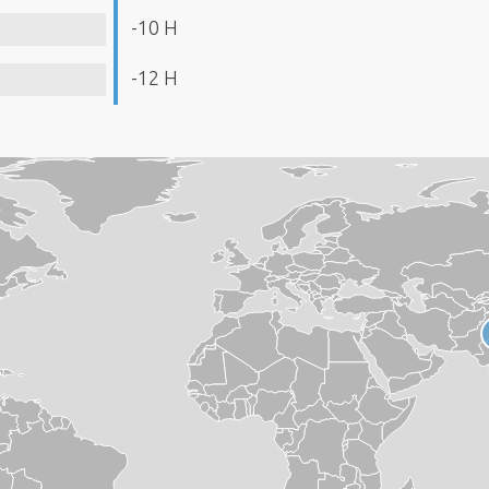
-10 H
-12 H