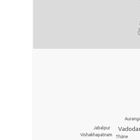
Aurang
Vadoda
Jabalpur
Vishakhapatnam
Thāne