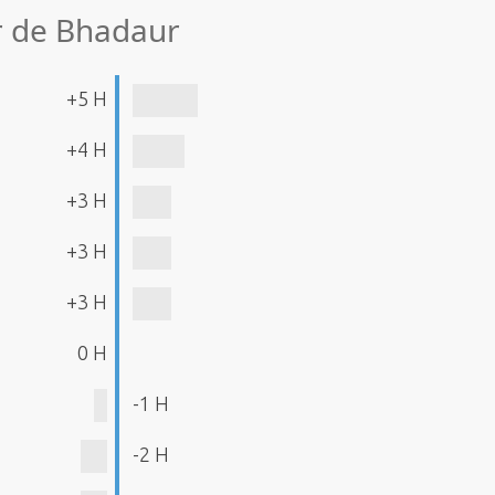
ir de Bhadaur
+5 H
+4 H
+3 H
+3 H
+3 H
0 H
-1 H
-2 H