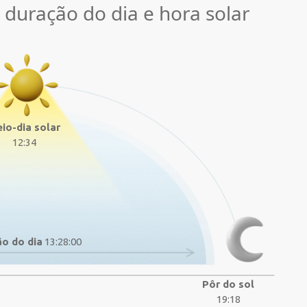
, duração do dia e hora solar
io-dia solar
12:34
o do dia
13:28:00
Pôr do sol
19:18