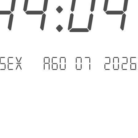
44:0
Sex - Ago 07 .202