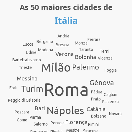
As 50 maiores cidades de
Itália
Andria
Ferrara
Bérgamo
Monza
Lucca
Bréscia
Taranto
Modena
Terni
Udine
Verona
Bolonha
Vicenza
Barletta
Livorno
Milão
Palermo
Trieste
Foggia
Messina
Génova
Roma
Turim
Forli
Pádua
Cagliari
Prato
Reggio di Calabria
Piacenza
Nápoles
Bari
Catânia
Pescara
Novara
Bolzano
Parma
Como
Florença
Perugia
Salerno
Rimini
Mestre
Siracusa
Reggio nell'Emilia