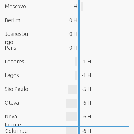
Moscovo
+1 H
Berlim
0 H
Joanesbu
0 H
rgo
Paris
0 H
Londres
-1 H
Lagos
-1 H
São Paulo
-5 H
Otava
-6 H
Nova
-6 H
Iorque
Columbu
-6 H