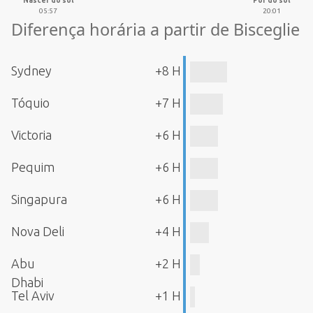
Nascer do sol
Pôr do sol
05:57
20:01
Diferença horária a partir de Bisceglie
Sydney
+8 H
Tóquio
+7 H
Victoria
+6 H
Pequim
+6 H
Singapura
+6 H
Nova Deli
+4 H
Abu
+2 H
Dhabi
Tel Aviv
+1 H