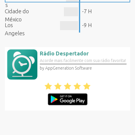
s
Cidade do
-7 H
México
Los
-9 H
Angeles
Rádio Despertador
Acorde mais facilmente com sua rádio favorita!
by AppGeneration Software