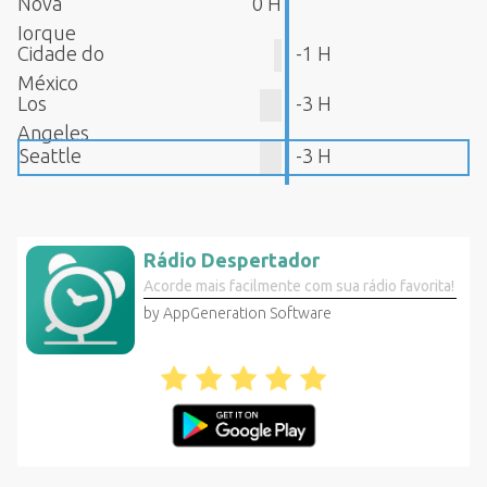
Nova
0 H
Iorque
Cidade do
-1 H
México
Los
-3 H
Angeles
Seattle
-3 H
Rádio Despertador
Acorde mais facilmente com sua rádio favorita!
by AppGeneration Software