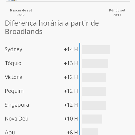
Nascer do sol
Pôr do sol
06:17
20:13
Diferença horária a partir de
Broadlands
Sydney
+14 H
Tóquio
+13 H
Victoria
+12 H
Pequim
+12 H
Singapura
+12 H
Nova Deli
+10 H
Abu
+8 H