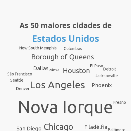
As 50 maiores cidades de
Estados Unidos
New South Memphis
Columbus
Borough of Queens
El Paso
Dallas
Houston
Detroit
Mesa
São Francisco
Jacksonville
Seattle
Los Angeles
Phoenix
Denver
Nova Iorque
Fresno
Chicago
Filadélfia
San Diego
Baltimore