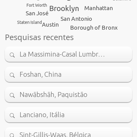
Fort Worth
Brooklyn
Manhattan
San José
San Antonio
Staten Island
Austin
Borough of Bronx
Pesquisas recentes
La Massimina-Casal Lumbr…
Foshan, China
Nawābshāh, Paquistão
Lanciano, Itália
Sint-Gillis-Waas, Bélgica