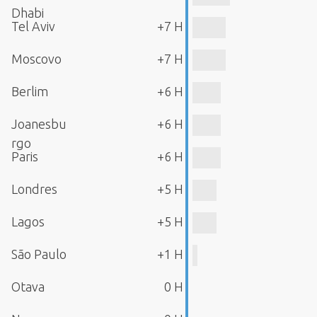
Dhabi
Tel Aviv
+7 H
Moscovo
+7 H
Berlim
+6 H
Joanesbu
+6 H
rgo
Paris
+6 H
Londres
+5 H
Lagos
+5 H
São Paulo
+1 H
Otava
0 H