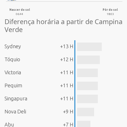
Nascer do sol
Pôr do sol
06:44
18:03
Diferença horária a partir de Campina
Verde
Sydney
+13 H
Tóquio
+12 H
Victoria
+11 H
Pequim
+11 H
Singapura
+11 H
Nova Deli
+9 H
Abu
+7 H