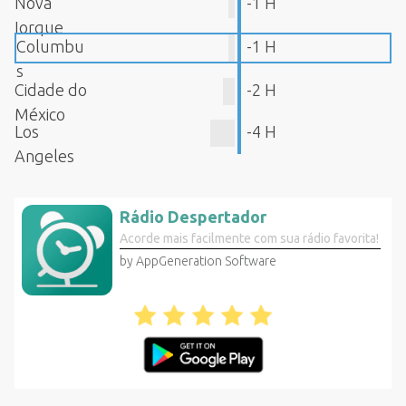
Nova
-1 H
Iorque
Columbu
-1 H
s
Cidade do
-2 H
México
Los
-4 H
Angeles
Rádio Despertador
Acorde mais facilmente com sua rádio favorita!
by AppGeneration Software