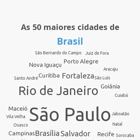
As 50 maiores cidades de
Brasil
São Bernardo do Campo
Juiz de Fora
Porto Alegre
Nova Iguaçu
Aracaju
Fortaleza
Curitiba
São Luís
Santo André
Goiânia
Rio de Janeiro
Cuiabá
São Paulo
Maceió
Jaboatão
Vila Velha
Natal
Osasco
Brasília
Salvador
Campinas
Recife
Sorocaba