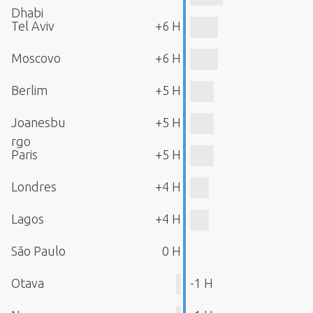
Dhabi
Tel Aviv
+6 H
Moscovo
+6 H
Berlim
+5 H
Joanesbu
+5 H
rgo
Paris
+5 H
Londres
+4 H
Lagos
+4 H
São Paulo
0 H
Otava
-1 H