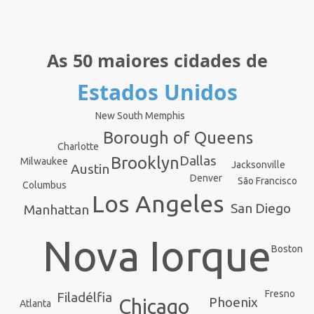
As 50 maiores cidades de
Estados Unidos
New South Memphis
Borough of Queens
Charlotte
Dallas
Brooklyn
Milwaukee
Jacksonville
Austin
Denver
São Francisco
Columbus
Los Angeles
San Diego
Manhattan
Nova Iorque
Boston
Fresno
Filadélfia
Phoenix
Chicago
Atlanta