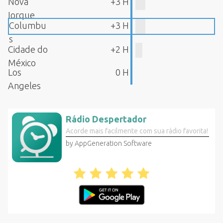
Nova
+3 H
Iorque
Columbu
+3 H
s
Cidade do
+2 H
México
Los
0 H
Angeles
Rádio Despertador
Acorde mais facilmente com sua rádio favorita!
by AppGeneration Software