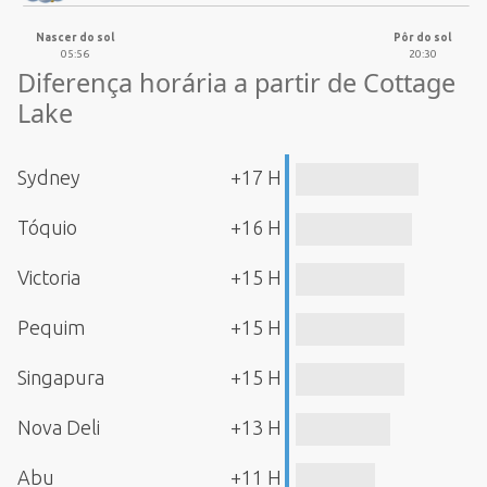
Nascer do sol
Pôr do sol
05:56
20:30
Diferença horária a partir de Cottage
Lake
Sydney
+17 H
Tóquio
+16 H
Victoria
+15 H
Pequim
+15 H
Singapura
+15 H
Nova Deli
+13 H
Abu
+11 H