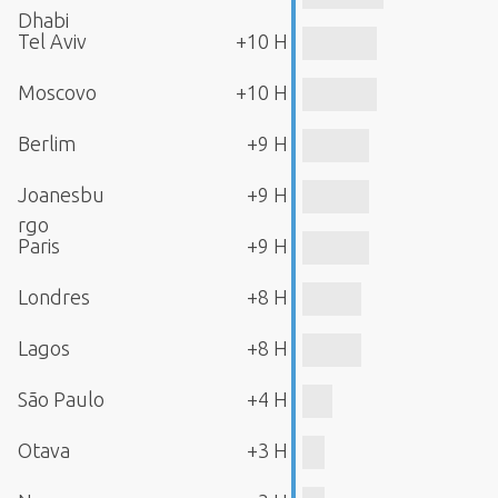
Dhabi
Tel Aviv
+10 H
Moscovo
+10 H
Berlim
+9 H
Joanesbu
+9 H
rgo
Paris
+9 H
Londres
+8 H
Lagos
+8 H
São Paulo
+4 H
Otava
+3 H