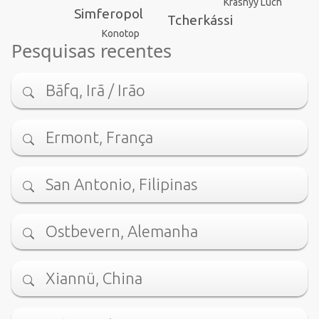
Krasnyy Luch
Simferopol
Tcherkássi
Konotop
Pesquisas recentes
Bāfq, Irã / Irão
Ermont, França
San Antonio, Filipinas
Ostbevern, Alemanha
Xiannü, China