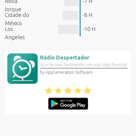
Nova
-7 H
Iorque
Cidade do
-8 H
México
Los
-10 H
Angeles
Rádio Despertador
Acorde mais facilmente com sua rádio favorita!
by AppGeneration Software