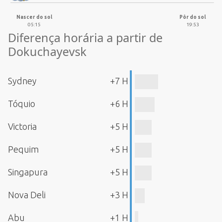
Nascer do sol
Pôr do sol
05:15
19:53
Diferença horária a partir de
Dokuchayevsk
Sydney
+7 H
Tóquio
+6 H
Victoria
+5 H
Pequim
+5 H
Singapura
+5 H
Nova Deli
+3 H
Abu
+1 H