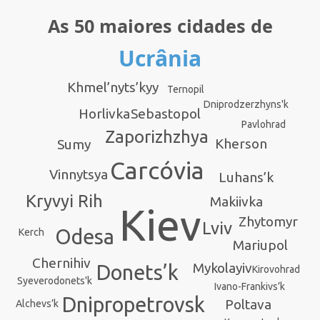
As 50 maiores cidades de
Ucrânia
Khmel’nyts’kyy
Ternopil
Dniprodzerzhyns'k
Horlivka
Sebastopol
Pavlohrad
Zaporizhzhya
Kherson
Sumy
Carcóvia
Vinnytsya
Luhans’k
Kryvyi Rih
Makiivka
Kiev
Zhytomyr
Lviv
Odesa
Kerch
Mariupol
Chernihiv
Mykolayiv
Donets’k
Kirovohrad
Syeverodonets'k
Ivano-Frankivs’k
Dnipropetrovsk
Poltava
Alchevs’k