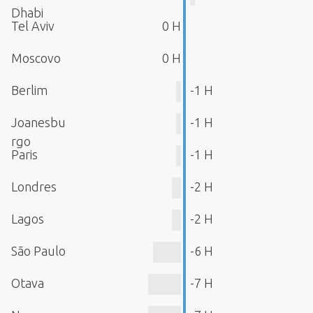
Dhabi
Tel Aviv
0 H
Moscovo
0 H
Berlim
-1 H
Joanesbu
-1 H
rgo
Paris
-1 H
Londres
-2 H
Lagos
-2 H
São Paulo
-6 H
Otava
-7 H