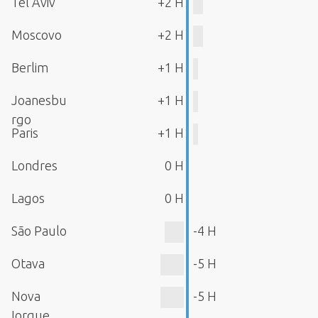
Tel Aviv
+2 H
Moscovo
+2 H
Berlim
+1 H
Joanesbu
+1 H
rgo
Paris
+1 H
Londres
0 H
Lagos
0 H
São Paulo
-4 H
Otava
-5 H
Nova
-5 H
Iorque