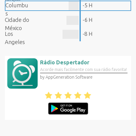
Columbu
-5 H
s
Cidade do
-6 H
México
Los
-8 H
Angeles
Rádio Despertador
Acorde mais facilmente com sua rádio favorita!
by AppGeneration Software