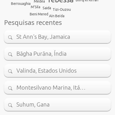
Bordj el Kiffan
Médéa
Berrouaghia
M’Sila
Saida
Tizi-Ouzou
Beni Mered
Aïn Beïda
Pesquisas recentes
St Ann's Bay, Jamaica
Bāgha Purāna, Índia
Valinda, Estados Unidos
Montesilvano Marina, Itá…
Suhum, Gana