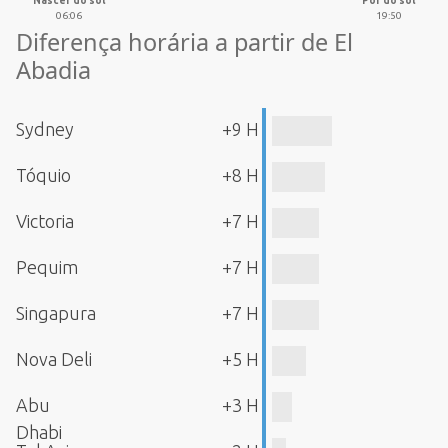
Nascer do sol
Pôr do sol
06:06
19:50
Diferença horária a partir de El
Abadia
Sydney
+9 H
Tóquio
+8 H
Victoria
+7 H
Pequim
+7 H
Singapura
+7 H
Nova Deli
+5 H
Abu
+3 H
Dhabi