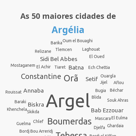
As 50 maiores cidades de
Argélia
Oum el Bouaghi
Barika
Laghouat
Tlemcen
Relizane
El Oued
Sidi Bel Abbes
Mostaganem
Batna
El Achir
Tiaret
Ech Chettia
Constantine
Orã
Ouargla
Setif
Jijel
Aflou
Annaba
Béchar
Bugia
Rouissat
Argel
Blida
Souk Ahras
Baraki
Biskra
Bab Ezzouar
Khenchela
Skikda
El Eulma
Mascara
Boumerdas
Chlef
Guelma
Ghardaia
Djelfa
Bordj Bou Arreridj
Tebessa