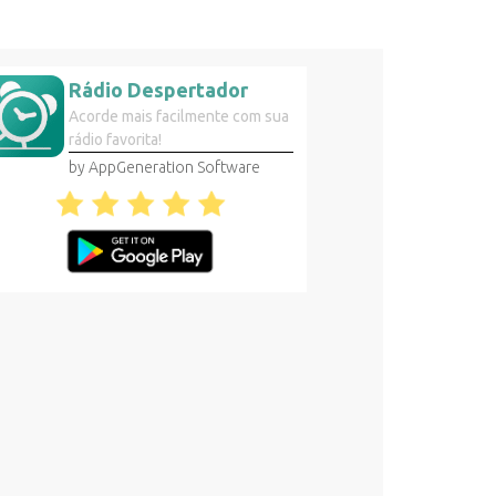
Rádio Despertador
Acorde mais facilmente com sua
rádio favorita!
by AppGeneration Software