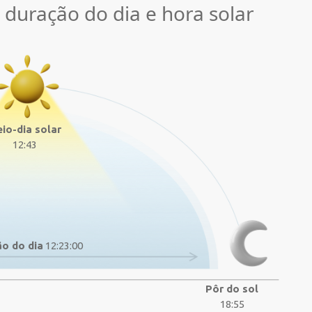
, duração do dia e hora solar
io-dia solar
12:43
o do dia
12:23:00
Pôr do sol
18:55