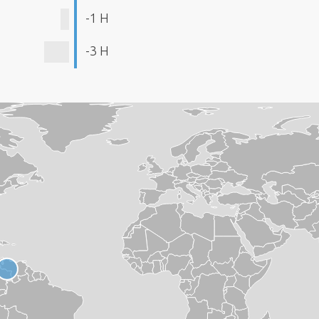
-1 H
-3 H