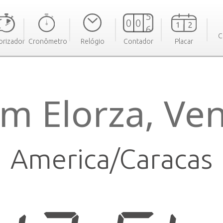
C
rizador
Cronômetro
Relógio
Contador
Placar
m Elorza, Ve
America/Caracas