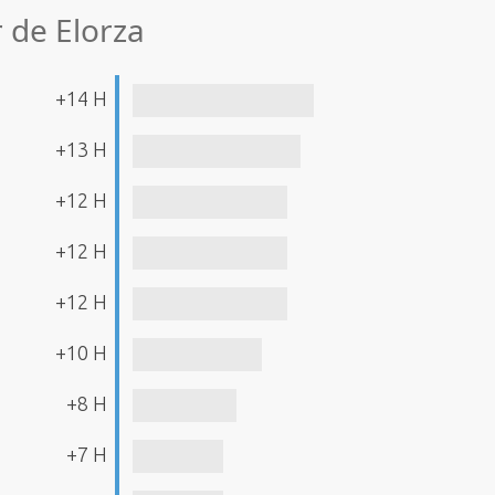
r de Elorza
+14 H
+13 H
+12 H
+12 H
+12 H
+10 H
+8 H
+7 H