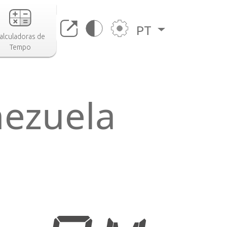
PT
alculadoras de
Tempo
nezuela