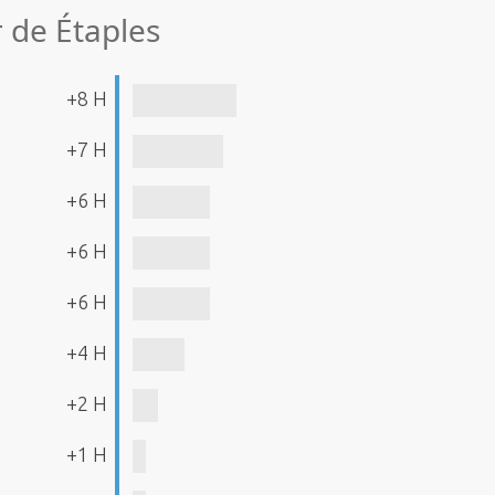
r de Étaples
+8 H
+7 H
+6 H
+6 H
+6 H
+4 H
+2 H
+1 H