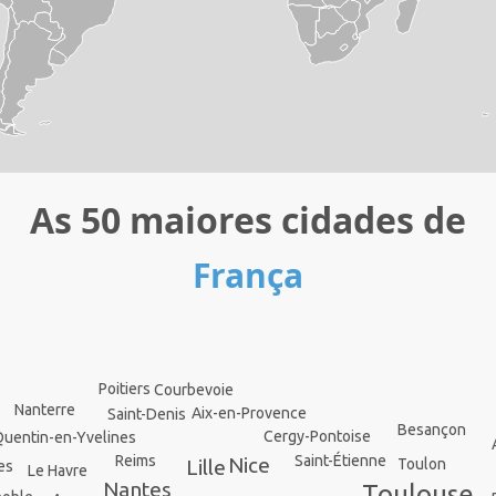
As 50 maiores cidades de
França
Poitiers
Courbevoie
Nanterre
Aix-en-Provence
Saint-Denis
Besançon
Cergy-Pontoise
Quentin-en-Yvelines
Reims
Saint-Étienne
Nice
Lille
Toulon
es
Le Havre
Nantes
Toulouse