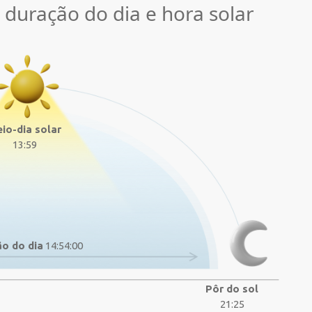
, duração do dia e hora solar
io-dia solar
13:59
o do dia
14:54:00
Pôr do sol
21:25