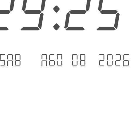
29:2
Sab - Ago 08 .202