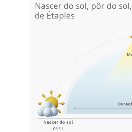
Nascer do sol, pôr do sol
de Étaples
Me
Duraçã
Nascer do sol
06:31