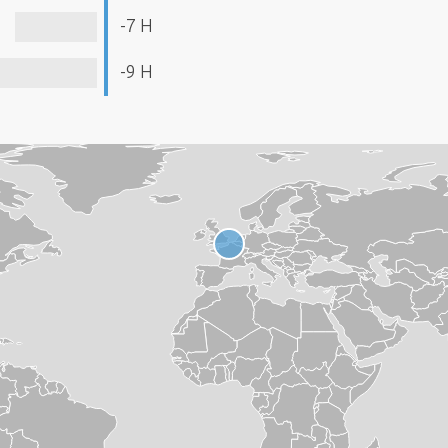
-7 H
-9 H