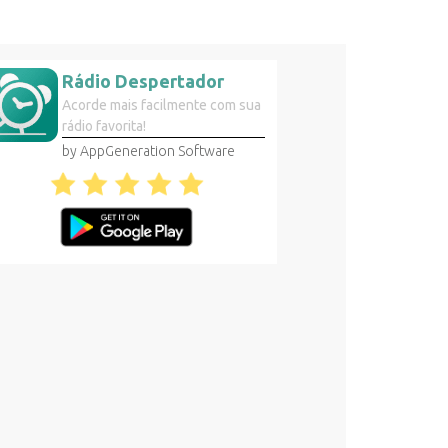
Rádio Despertador
Acorde mais facilmente com sua
rádio favorita!
by AppGeneration Software