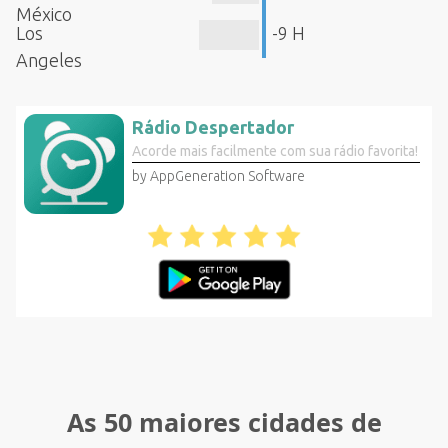
México
Los
-9 H
Angeles
Rádio Despertador
Acorde mais facilmente com sua rádio favorita!
by AppGeneration Software
As 50 maiores cidades de