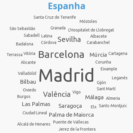
Espanha
Santa Cruz de Tenerife
Móstoles
Granada
São Sebastião
L'Hospitalet de Llobregat
Sabadell
Latina
Albacete
Sevilha
Carabanchel
Córdova
Badalona
Barcelona
Cartagena
Vitória
Múrcia
Terrassa
Corunha
Alicante
Madrid
Eixample
Valladolid
Leganés
Bilbau
Gijón
Sant Martí
Oviedo
Vigo
Valência
Málaga
Burgos
Almeria
Las Palmas
Saragoça
Sants-Montjuïc
Elx
Ciudad Lineal
Palma de Maiorca
Puente de Vallecas
Alcalá de Henares
Jerez de la Frontera