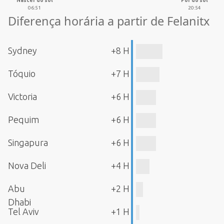
Nascer do sol
Pôr do sol
06:51
20:54
Diferença horária a partir de Felanitx
Sydney
+8 H
Tóquio
+7 H
Victoria
+6 H
Pequim
+6 H
Singapura
+6 H
Nova Deli
+4 H
Abu
+2 H
Dhabi
Tel Aviv
+1 H