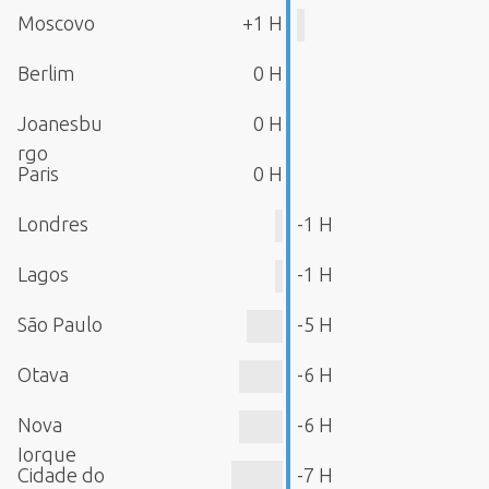
Moscovo
+1 H
Berlim
0 H
Joanesbu
0 H
rgo
Paris
0 H
Londres
-1 H
Lagos
-1 H
São Paulo
-5 H
Otava
-6 H
Nova
-6 H
Iorque
Cidade do
-7 H