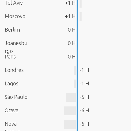
Tel Aviv
+1 H
Moscovo
+1 H
Berlim
0 H
Joanesbu
0 H
rgo
Paris
0 H
Londres
-1 H
Lagos
-1 H
São Paulo
-5 H
Otava
-6 H
Nova
-6 H