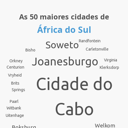
As 50 maiores cidades de
África do Sul
Randfontein
Soweto
Carletonville
Bisho
Joanesburgo
Virginia
Orkney
Centurion
Klerksdorp
Vryheid
Cidade do
Brits
Springs
Paarl
Cabo
Witbank
Uitenhage
Welkom
Boksburg