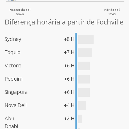
Nascer do sol
Pôr do sol
06:46
17:45
Diferença horária a partir de Fochville
Sydney
+8 H
Tóquio
+7 H
Victoria
+6 H
Pequim
+6 H
Singapura
+6 H
Nova Deli
+4 H
Abu
+2 H
Dhabi