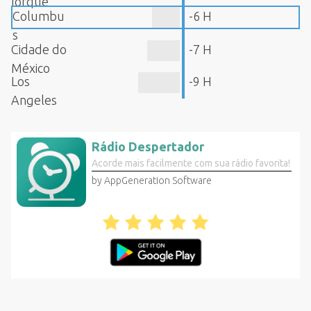
Iorque
Columbu
-6 H
s
Cidade do
-7 H
México
Los
-9 H
Angeles
Rádio Despertador
Acorde mais facilmente com sua rádio favorita!
by AppGeneration Software