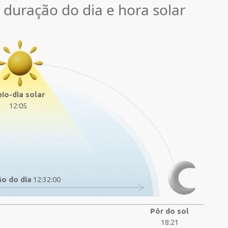
, duração do dia e hora solar
io-dia solar
12:05
o do dia
12:32:00
Pôr do sol
18:21