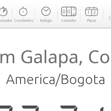
C
rizador
Cronômetro
Relógio
Contador
Placar
m Galapa, C
America/Bogota