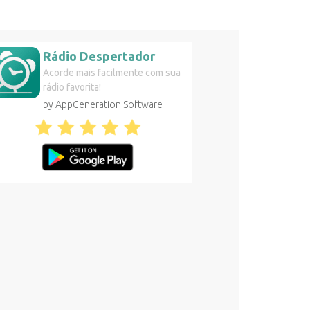
Rádio Despertador
Acorde mais facilmente com sua
rádio favorita!
by AppGeneration Software