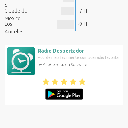
s
Cidade do
-7 H
México
Los
-9 H
Angeles
Rádio Despertador
Acorde mais facilmente com sua rádio favorita!
by AppGeneration Software