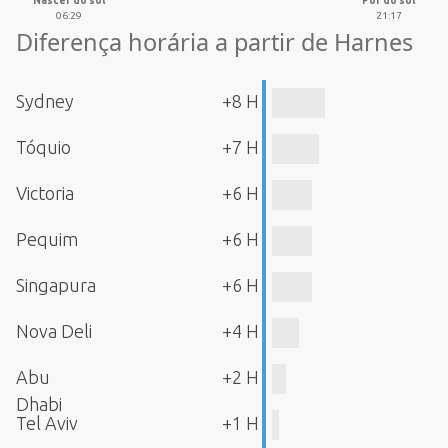
Nascer do sol
Pôr do sol
06:29
21:17
Diferença horária a partir de Harnes
Sydney
+8 H
Tóquio
+7 H
Victoria
+6 H
Pequim
+6 H
Singapura
+6 H
Nova Deli
+4 H
Abu
+2 H
Dhabi
Tel Aviv
+1 H