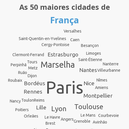
As 50 maiores cidades de
França
Versalhes
Saint-Quentin-en-Yvelines
Caen
Cergy-Pontoise
Besançon
Limoges
Estrasburgo
Clermont-Ferrand
Saint-Étienne
Tours
Marselha
Nanterre
Perpinhã
Metz
Nantes
Villeurbanne
Ruão
Dijon
Nîmes
Paris
Roubaix
Bordéus
Nice
Amiens
Rennes
Montpellier
Reims
Toulon
Nancy
Toulouse
Lille
Lyon
Poitiers
Le Mans
Courbevoie
Orleães
Le Havre
Angers
Grenoble
Avinhão
Brest