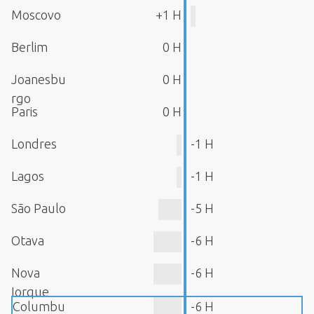
Moscovo
+1 H
Berlim
0 H
Joanesbu
0 H
rgo
Paris
0 H
Londres
-1 H
Lagos
-1 H
São Paulo
-5 H
Otava
-6 H
Nova
-6 H
Iorque
Columbu
-6 H