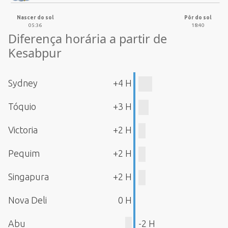
Nascer do sol
Pôr do sol
05:36
18:40
Diferença horária a partir de
Kesabpur
Sydney
+4 H
Tóquio
+3 H
Victoria
+2 H
Pequim
+2 H
Singapura
+2 H
Nova Deli
0 H
Abu
-2 H