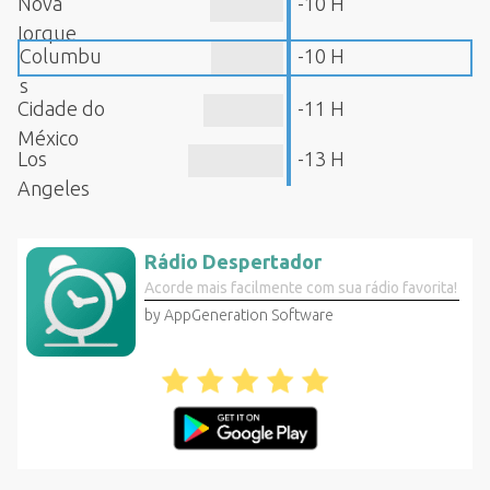
Nova
-10 H
Iorque
Columbu
-10 H
s
Cidade do
-11 H
México
Los
-13 H
Angeles
Rádio Despertador
Acorde mais facilmente com sua rádio favorita!
by AppGeneration Software