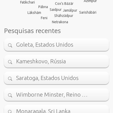
Azimpur
Fatikchari
Cox’s Bāzār
Pābna
Saidpur
Jamālpur
Sarishābāri
Lākshām
Shāhzādpur
Feni
Netrakona
Pesquisas recentes
Goleta, Estados Unidos
Kameshkovo, Rússia
Saratoga, Estados Unidos
Wimborne Minster, Reino …
Monaragala, Sri Lanka