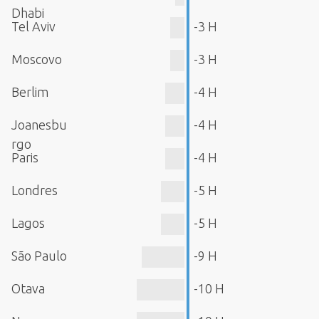
Dhabi
Tel Aviv
-3 H
Moscovo
-3 H
Berlim
-4 H
Joanesbu
-4 H
rgo
Paris
-4 H
Londres
-5 H
Lagos
-5 H
São Paulo
-9 H
Otava
-10 H