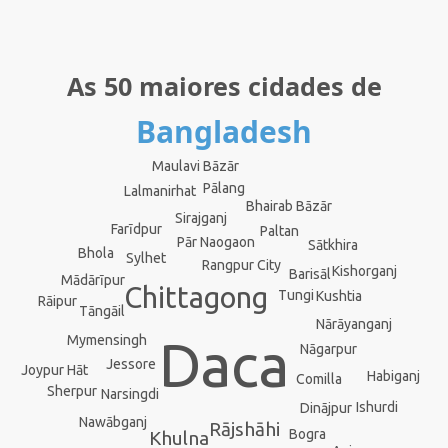
As 50 maiores cidades de
Bangladesh
Maulavi Bāzār
Pālang
Lalmanirhat
Bhairab Bāzār
Sirajganj
Farīdpur
Paltan
Pār Naogaon
Sātkhira
Bhola
Sylhet
Rangpur City
Kishorganj
Barisāl
Mādārīpur
Chittagong
Tungi
Kushtia
Rāipur
Tāngāil
Nārāyanganj
Mymensingh
Daca
Nāgarpur
Jessore
Joypur Hāt
Habiganj
Comilla
Sherpur
Narsingdi
Ishurdi
Dinājpur
Nawābganj
Rājshāhi
Bogra
Khulna