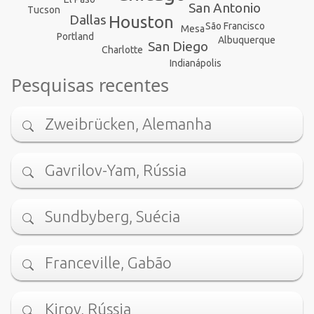
San Antonio
Tucson
Dallas
Houston
São Francisco
Mesa
Portland
Albuquerque
San Diego
Charlotte
Indianápolis
Pesquisas recentes
Zweibrücken, Alemanha
Gavrilov-Yam, Rússia
Sundbyberg, Suécia
Franceville, Gabão
Kirov, Rússia