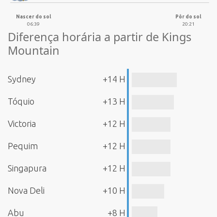
Nascer do sol
Pôr do sol
06:39
20:21
Diferença horária a partir de Kings
Mountain
Sydney
+14 H
Tóquio
+13 H
Victoria
+12 H
Pequim
+12 H
Singapura
+12 H
Nova Deli
+10 H
Abu
+8 H