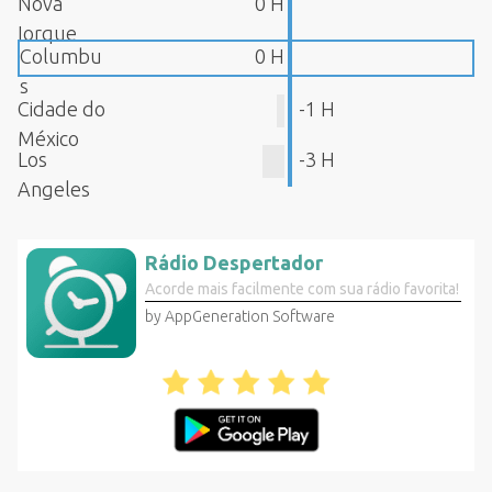
Nova
0 H
Iorque
Columbu
0 H
s
Cidade do
-1 H
México
Los
-3 H
Angeles
Rádio Despertador
Acorde mais facilmente com sua rádio favorita!
by AppGeneration Software