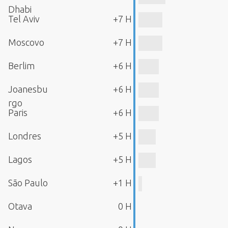
Dhabi
Tel Aviv
+7 H
Moscovo
+7 H
Berlim
+6 H
Joanesbu
+6 H
rgo
Paris
+6 H
Londres
+5 H
Lagos
+5 H
São Paulo
+1 H
Otava
0 H