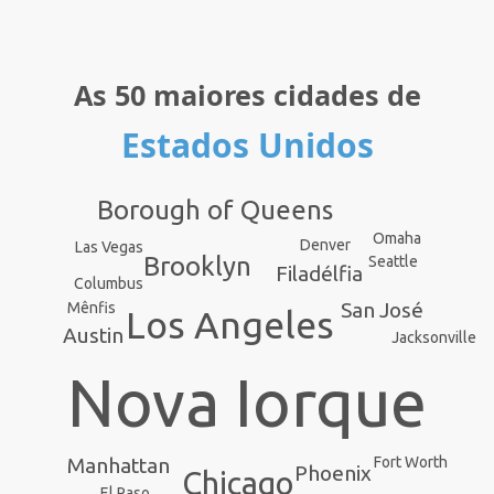
As 50 maiores cidades de
Estados Unidos
Borough of Queens
Omaha
Denver
Las Vegas
Brooklyn
Seattle
Filadélfia
Columbus
San José
Mênfis
Los Angeles
Austin
Jacksonville
Nova Iorque
Manhattan
Fort Worth
Phoenix
Chicago
El Paso